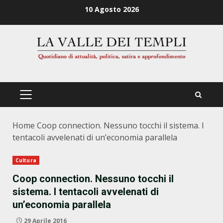
Zum
10 Agosto 2026
Inhalt
springen
PRIMÄRES
MENÜ
Home
Coop connection. Nessuno tocchi il sistema. I
tentacoli avvelenati di un’economia parallela
Cultura
Coop connection. Nessuno tocchi il
sistema. I tentacoli avvelenati di
un’economia parallela
29 Aprile 2016