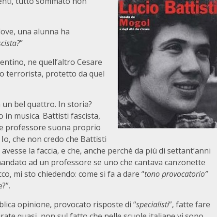
enti, tutto sommato non
 dove, una alunna ha
scista?
”
rentino, ne quell’altro Cesare
no terrorista, protetto da quel
 un bel quattro. In storia?
in musica. Battisti fascista,
bile professore suona proprio
. Io, che non credo che Battisti
avesse la faccia, e che, anche perché da più di settant’anni
mandato ad un professore se uno che cantava canzonette
co, mi sto chiedendo: come si fa a dare “
tono provocatorio”
?”.
blica opinione, provocato risposte di “
specialisti
”, fatte fare
ate quasi, non sul fatto che nelle scuole italiane vi sono