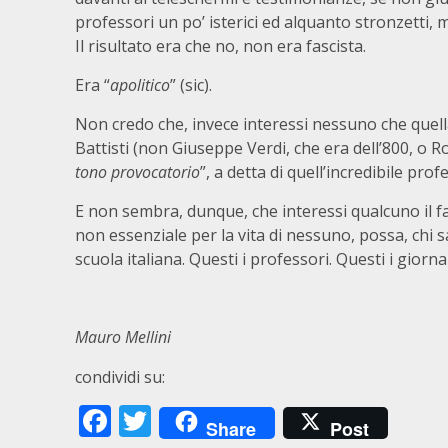
professori un po’ isterici ed alquanto stronzetti, ma
Il risultato era che no, non era fascista.
Era “
apolitico
” (sic).
Non credo che, invece interessi nessuno che quell
Battisti (non Giuseppe Verdi, che era dell’800, o Ro
tono provocatorio
”, a detta di quell’incredibile pr
E non sembra, dunque, che interessi qualcuno il 
non essenziale per la vita di nessuno, possa, chi 
scuola italiana. Questi i professori. Questi i giornali
Mauro Mellini
condividi su:
Facebook
Twitter
Share
Post