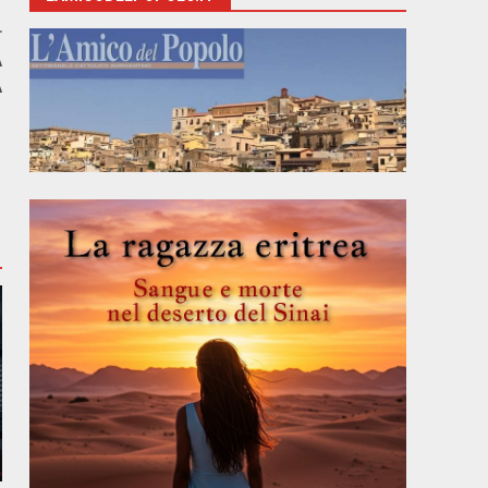
r
A
A