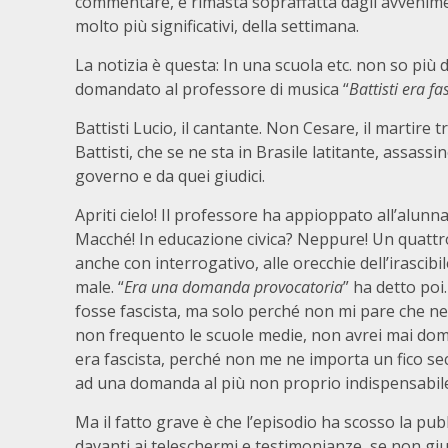
commentare, è rimasta sopraffatta dagli avvenim
molto più significativi, della settimana.
La notizia è questa: In una scuola etc. non so più
domandato al professore di musica “
Battisti era fa
Battisti Lucio, il cantante. Non Cesare, il martire t
Battisti, che se ne sta in Brasile latitante, assassi
governo e da quei giudici.
Apriti cielo! Il professore ha appioppato all’alunna
Macché! In educazione civica? Neppure! Un quattro 
anche con interrogativo, alle orecchie dell’irasci
male. “
Era una domanda provocatoria
” ha detto poi
fosse fascista, ma solo perché non mi pare che ne 
non frequento le scuole medie, non avrei mai do
era fascista, perché non me ne importa un fico sec
ad una domanda al più non proprio indispensabile
Ma il fatto grave è che l’episodio ha scosso la pub
davanti ai teleschermi e testimonianze, se non giur