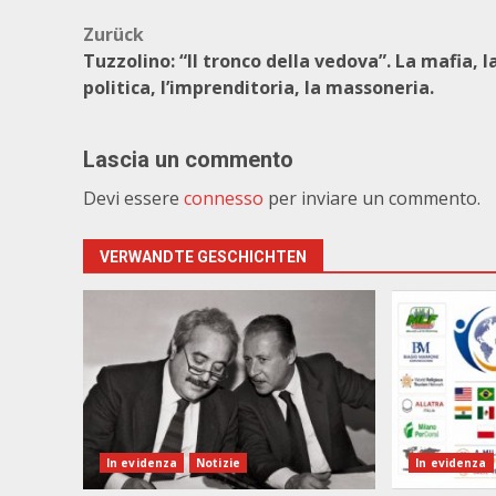
Beitragsnavigation
Zurück
Tuzzolino: “Il tronco della vedova”. La mafia, l
politica, l’imprenditoria, la massoneria.
Lascia un commento
Devi essere
connesso
per inviare un commento.
VERWANDTE GESCHICHTEN
In evidenza
Notizie
In evidenza