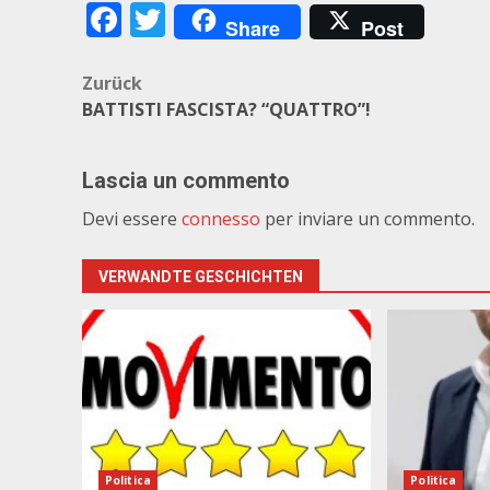
Facebook
Twitter
Share
Post
Beitragsnavigation
Zurück
BATTISTI FASCISTA? “QUATTRO”!
Lascia un commento
Devi essere
connesso
per inviare un commento.
VERWANDTE GESCHICHTEN
Politica
Politica