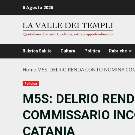
Zum
6 Agosto 2026
Inhalt
springen
Rubrica Salute
Cultura
Politica
Rubriche
Home
M5S: DELRIO RENDA CONTO NOMINA COM
Politica
M5S: DELRIO REN
COMMISSARIO INC
CATANIA