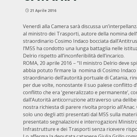
21 Aprile 2016
Venerdì alla Camera sarà discussa un’interpellanz
al ministro dei Trasporti, autore della nomina del
straordinario Cosimo Indaco bocciata dall’Antitrus
l’M5S ha condotto una lunga battaglia nelle istituz
Delrio rispetto all’inconferibilità dell’incarico.
ROMA, 20 aprile 2016 – “Il ministro Delrio deve s
abbia potuto firmare la nomina di Cosimo Indac
straordinario dell’autorità portuale di Catania, r
per due volte, nonostante il suo palese conflitto d
conflitto che era ‘generalizzato e permanente’, c
dall’Autorità anticorruzione attraverso una delibe
nostra richiesta di parere rivolta proprio all’Anac
solo uno degli atti presentati dal M5S sulla mater
presentato segnalazioni e interrogazioni Ministro
Infrastrutture e dei Trasporti senza ricevere ris
Lo afferma la deputata catanese Giulia Grillo com