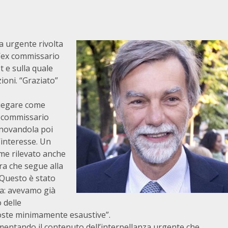
a urgente rivolta
l’ex commissario
t e sulla quale
ioni. “Graziato”
piegare come
o commissario
innovandola poi
’interesse. Un
ome rilevato anche
ra che segue alla
. Questo è stato
ia: avevamo già
 delle
poste minimamente esaustive”.
mentando il contenuto dell’interpellanza urgente che