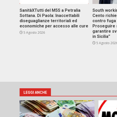
SanitàXTutti del M5S a Petralia
South workin
Sottana. Di Paola: Inaccettabili
Cento richi
diseguaglianze territoriali ed
contro fuga 
economiche per accesso alle cure
Proseguire 
garantire s
5 Agosto 2026
in Sicilia”
5 Agosto 202
LEGGI ANCHE