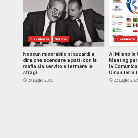
In evidenza
Notizie
In evidenza
Nessun miserabile si azzardi a
Al Milano la 
dire che scendere a patti con la
Meeting per 
mafia sia servito a fermare le
la Comunica
stragi
Umanitaria t
29 Luglio 2026
22 Luglio 202