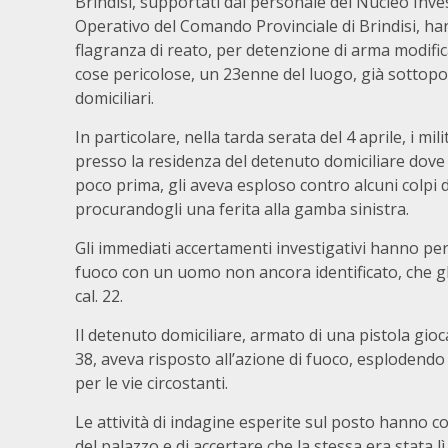
Brindisi, supportati dal personale del Nucleo Inve
Operativo del Comando Provinciale di Brindisi, han
flagranza di reato, per detenzione di arma modific
cose pericolose, un 23enne del luogo, già sottopos
domiciliari.
In particolare, nella tarda serata del 4 aprile, i mil
presso la residenza del detenuto domiciliare dov
poco prima, gli aveva esploso contro alcuni colpi 
procurandogli una ferita alla gamba sinistra.
Gli immediati accertamenti investigativi hanno per
fuoco con un uomo non ancora identificato, che gl
cal. 22.
Il detenuto domiciliare, armato di una pistola gioc
38, aveva risposto all’azione di fuoco, esplodendo a
per le vie circostanti.
Le attività di indagine esperite sul posto hanno con
del palazzo e di accertare che la stessa era stata l