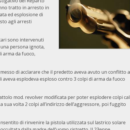
stigativo del Reparto
no tratto in arresto in
ata ed esplosione di
to agli arresti
itari sono intervenuti
e una persona ignota,
di arma da fuoco,
messo di acclarare che il predetto aveva avuto un conflitto a
i aveva esplodeva esploso contro 3 colpi di arma da fuoco
attolo mod. revolver modificata per poter esplodere colpi cal
 sua volta 2 colpi all’indirizzo dell’aggressore, poi fuggito
sentito di rinvenire la pistola utilizzata sul lastrico solare
ì occultata dalla madre dell’uomo ristretto. Il 23enne,