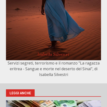
Servizi segreti, terrorismo e il romanzo "La ragazza
eritrea - Sangue e morte nel deserto del Sinai", di
Isabella Silvestri
LEGGI ANCHE