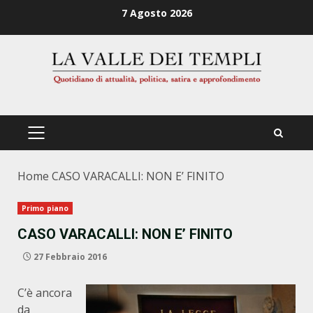
Zum
7 Agosto 2026
Inhalt
springen
PRIMÄRES
MENÜ
Home
CASO VARACALLI: NON E’ FINITO
Primo piano
CASO VARACALLI: NON E’ FINITO
27 Febbraio 2016
C’è ancora
da