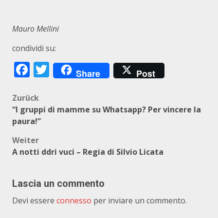
Mauro Mellini
condividi su:
Facebook
Twitter
Share
Post
Beitragsnavigation
Zurück
“I gruppi di mamme su Whatsapp? Per vincere la
paura!”
Weiter
A notti ddri vuci – Regia di Silvio Licata
Lascia un commento
Devi essere
connesso
per inviare un commento.