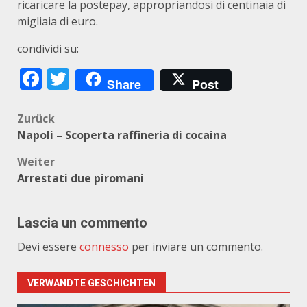
ricaricare la postepay, appropriandosi di centinaia di
migliaia di euro.
condividi su:
Facebook
Twitter
Share
Post
Beitragsnavigation
Zurück
Napoli – Scoperta raffineria di cocaina
Weiter
Arrestati due piromani
Lascia un commento
Devi essere
connesso
per inviare un commento.
VERWANDTE GESCHICHTEN