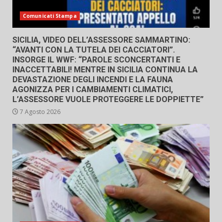
Comunicati Stampa
SICILIA, VIDEO DELL’ASSESSORE SAMMARTINO:
“AVANTI CON LA TUTELA DEI CACCIATORI”.
INSORGE IL WWF: “PAROLE SCONCERTANTI E
INACCETTABILI! MENTRE IN SICILIA CONTINUA LA
DEVASTAZIONE DEGLI INCENDI E LA FAUNA
AGONIZZA PER I CAMBIAMENTI CLIMATICI,
L’ASSESSORE VUOLE PROTEGGERE LE DOPPIETTE”
7 Agosto 2026