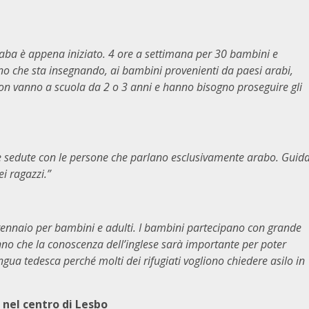
raba è appena iniziato. 4 ore a settimana per 30 bambini e
o che sta insegnando, ai bambini provenienti da paesi arabi,
on vanno a scuola da 2 o 3 anni e hanno bisogno proseguire gli
ue sedute con le persone che parlano esclusivamente arabo. Guid
i ragazzi.”
11 gennaio per bambini e adulti. I bambini partecipano con grande
nno che la conoscenza dell’inglese sarà importante per poter
ua tedesca perché molti dei rifugiati vogliono chiedere asilo in
 nel centro di Lesbo