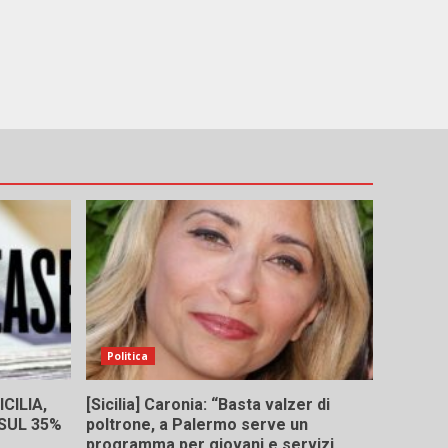
Politica
CILIA,
[Sicilia] Caronia: “Basta valzer di
 SUL 35%
poltrone, a Palermo serve un
programma per giovani e servizi