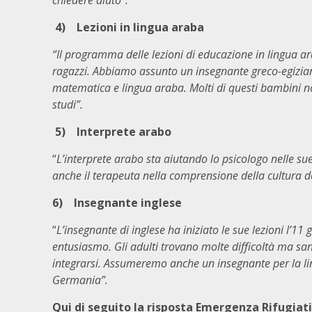
chiedere aiuto”.
4)
Lezioni in lingua araba
“Il programma delle lezioni di educazione in lingua a
ragazzi. Abbiamo assunto un insegnante greco-egizian
matematica e lingua araba. Molti di questi bambini n
studi”.
5)
Interprete arabo
“
L’interprete arabo sta aiutando lo psicologo nelle s
anche il terapeuta nella comprensione della cultura de
6)
Insegnante inglese
“
L’insegnante di inglese ha iniziato le sue lezioni l’
entusiasmo. Gli adulti trovano molte difficoltà ma sa
integrarsi. Assumeremo anche un insegnante per la ling
Germania”.
Qui di seguito la risposta Emergenza Rifugiati