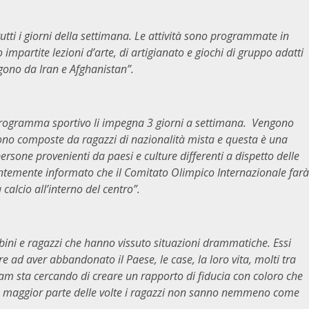
tutti i giorni della settimana. Le attività sono programmate in
mpartite lezioni d’arte, di artigianato e giochi di gruppo adatti
gono da Iran e Afghanistan”.
il programma sportivo li impegna 3 giorni a settimana. Vengono
 sono composte da ragazzi di nazionalità mista e questa è una
persone provenienti da paesi e culture differenti a dispetto delle
centemente informato che il Comitato Olimpico Internazionale farà
lcio all’interno del centro”.
ini e ragazzi che hanno vissuto situazioni drammatiche. Essi
e ad aver abbandonato il Paese, le case, la loro vita, molti tra
team sta cercando di creare un rapporto di fiducia con coloro che
La maggior parte delle volte i ragazzi non sanno nemmeno come