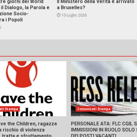
tre giorni del World
Il Ministero della Verità è arrivato
il Dialogo, la Parola e
a Bruxelles?
zione Socio-
10 Luglio 2026
ra i Popoli
6
ati Stampa
Comunicati Stampa
ve the Children, ragazze
PERSONALE ATA: FLC CGIL SI
a rischio di violenza
IMMISSIONI IN RUOLO SOLO
 tratta e sfruttamento,
DEI POSTI VACANTI