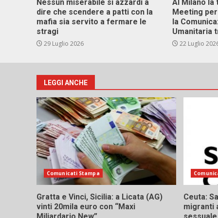
Nessun miserabile si azzardi a
Al Milano la 
dire che scendere a patti con la
Meeting per 
mafia sia servito a fermare le
la Comunica
stragi
Umanitaria t
29 Luglio 2026
22 Luglio 202
LEGGI ANCHE
Comunicati Stampa
Comunic
Gratta e Vinci, Sicilia: a Licata (AG)
Ceuta: Sa
vinti 20mila euro con “Maxi
migranti 
Miliardario New”
sessuale,