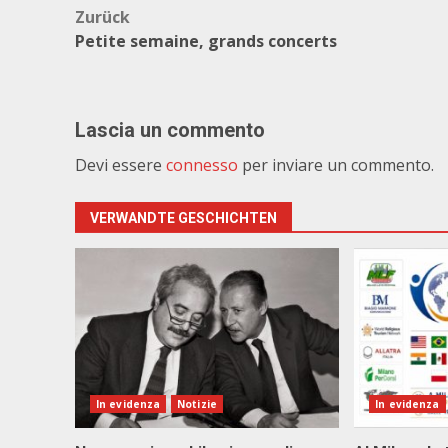
Beitragsnavigation
Zurück
Petite semaine, grands concerts
Lascia un commento
Devi essere
connesso
per inviare un commento.
VERWANDTE GESCHICHTEN
In evidenza
Notizie
In evidenza