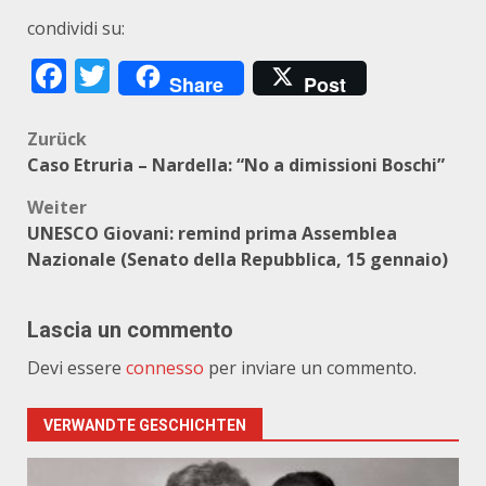
condividi su:
Facebook
Twitter
Share
Post
Beitragsnavigation
Zurück
Caso Etruria – Nardella: “No a dimissioni Boschi”
Weiter
UNESCO Giovani: remind prima Assemblea
Nazionale (Senato della Repubblica, 15 gennaio)
Lascia un commento
Devi essere
connesso
per inviare un commento.
VERWANDTE GESCHICHTEN