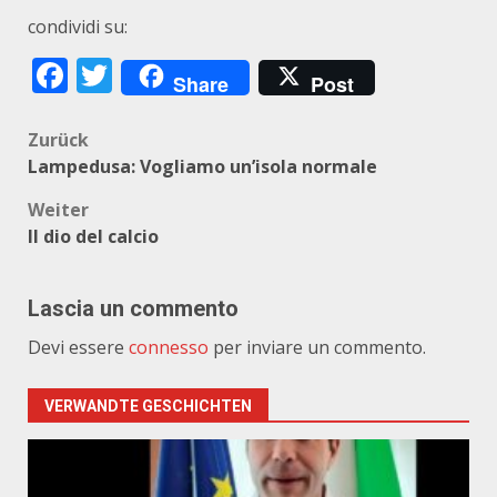
condividi su:
Facebook
Twitter
Share
Post
Beitragsnavigation
Zurück
Lampedusa: Vogliamo un’isola normale
Weiter
Il dio del calcio
Lascia un commento
Devi essere
connesso
per inviare un commento.
VERWANDTE GESCHICHTEN