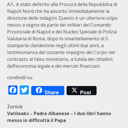
A.F,. è stato deferito alla Procura della Repubblica di
Napoli Nord che ha assunto immediatamente la
direzione delle indagini. Questo è un ulteriore colpo
messo a segno da parte dei militari del Comando
Provinciale di Napoli e del Nucleo Speciale di Polizia
Valutaria di Roma, dopo lo smantellamento di 5
stamperie clandestine negli ultimi due anni, a
testimonianza del costante impegno del Corpo nel
contrasto al falso monetario, a tutela dei cittadini,
dell’economia legale e dei mercati finanziari.
condividi su:
Facebook
Twitter
Share
Post
Beitragsnavigation
Zurück
Vatileaks – Padre Albanese – I due libri hanno
messo in difficoltà il Papa