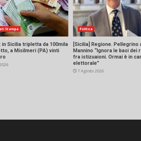
ati Stampa
Politica
in Sicilia tripletta da 100mila
[Sicilia] Regione. Pellegrino 
tto, a Misilmeri (PA) vinti
Mannino “Ignora le basi dei 
uro
fra istizuaioni. Ormai è in 
elettorale”
 2026
7 Agosto 2026