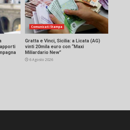
Comunicati Stampa
a
Gratta e Vinci, Sicilia: a Licata (AG)
rapporti
vinti 20mila euro con “Maxi
campagna
Miliardario New”
6 Agosto 2026