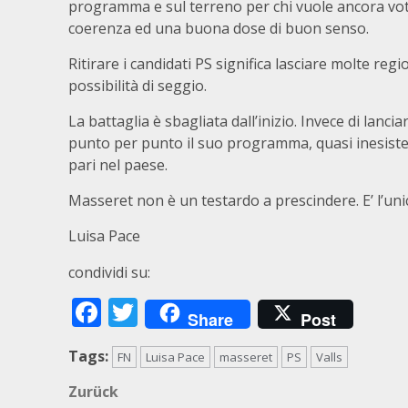
programma e sul terreno per chi vuole ancora vota
coerenza ed una buona dose di buon senso.
Ritirare i candidati PS significa lasciare molte re
possibilità di seggio.
La battaglia è sbagliata dall’inizio. Invece di la
punto per punto il suo programma, quasi inesist
pari nel paese.
Masseret non è un testardo a prescindere. E’ l’unico
Luisa Pace
condividi su:
Facebook
Twitter
Share
Post
Tags:
FN
Luisa Pace
masseret
PS
Valls
Beitragsnavigation
Zurück