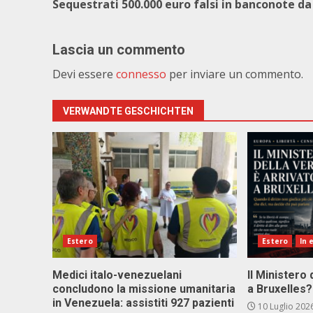
Sequestrati 500.000 euro falsi in banconote da
Lascia un commento
Devi essere
connesso
per inviare un commento.
VERWANDTE GESCHICHTEN
Estero
Estero
In 
Medici italo-venezuelani
Il Ministero 
concludono la missione umanitaria
a Bruxelles?
in Venezuela: assistiti 927 pazienti
10 Luglio 202