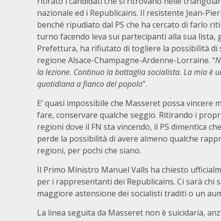
ritirato i candidati che si ritrovano nelle triangolar
nazionale ed i Republicains. Il resistente Jean-Pie
benché ripudiato dal PS che ha cercato di farlo rit
turno facendo leva sui partecipanti alla sua lista, 
Prefettura, ha rifiutato di togliere la possibilità di 
regione Alsace-Champagne-Ardenne-Lorraine. “
N
la lezione. Continuo la battaglia socialista. La mia è 
quotidiana a fianco del popolo
”.
E’ quasi impossibile che Masseret possa vincere 
fare, conservare qualche seggio. Ritirando i propri
regioni dove il FN sta vincendo, il PS dimentica c
perde la possibilità di avere almeno qualche rapp
regioni, per pochi che siano.
Il Primo Ministro Manuel Valls ha chiesto ufficial
per i rappresentanti dei Republicains. Ci sarà chi 
maggiore astensione dei socialisti traditi o un aum
La linea seguita da Masseret non è suicidaria, an