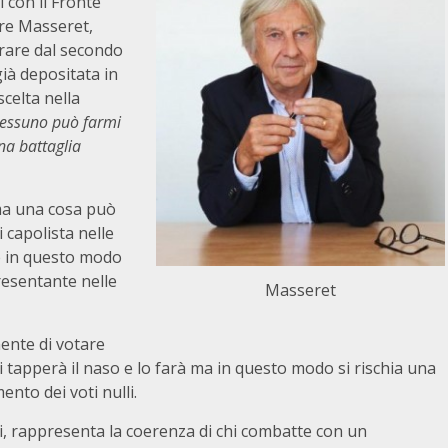
i con il Fronte
rre Masseret,
irare dal secondo
già depositata in
scelta nella
essuno può farmi
una battaglia
ma una cosa può
 capolista nelle
he in questo modo
resentante nelle
Masseret
mente di votare
si tapperà il naso e lo farà ma in questo modo si rischia una
ento dei voti nulli.
zi, rappresenta la coerenza di chi combatte con un