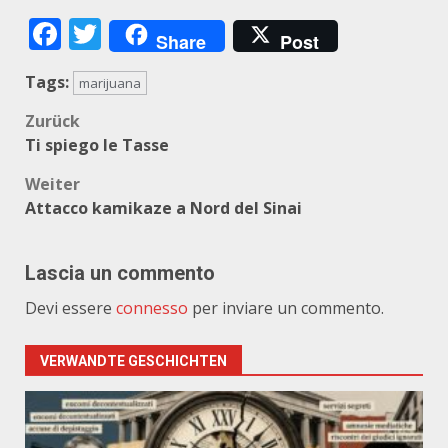
Facebook
Twitter
Share
Post
Tags:
marijuana
Beitragsnavigation
Zurück
Ti spiego le Tasse
Weiter
Attacco kamikaze a Nord del Sinai
Lascia un commento
Devi essere
connesso
per inviare un commento.
VERWANDTE GESCHICHTEN