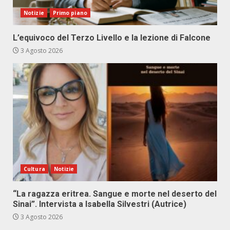
Notizie
Primo piano
L’equivoco del Terzo Livello e la lezione di Falcone
3 Agosto 2026
Cultura
Notizie
“La ragazza eritrea. Sangue e morte nel deserto del
Sinai”. Intervista a Isabella Silvestri (Autrice)
3 Agosto 2026