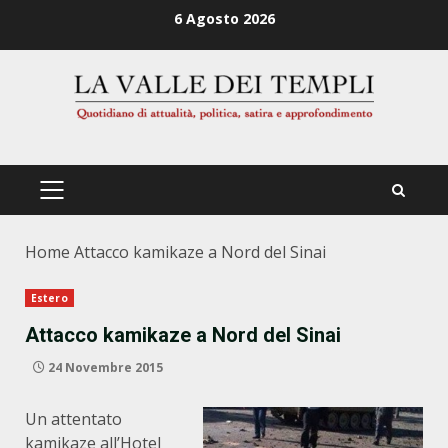
Zum
6 Agosto 2026
Inhalt
springen
PRIMÄRES
MENÜ
Home
Attacco kamikaze a Nord del Sinai
Estero
Attacco kamikaze a Nord del Sinai
24 Novembre 2015
Un attentato
kamikaze all’Hotel