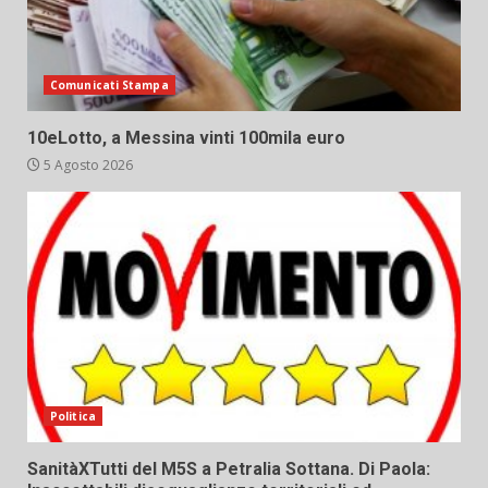
Comunicati Stampa
10eLotto, a Messina vinti 100mila euro
5 Agosto 2026
Politica
SanitàXTutti del M5S a Petralia Sottana. Di Paola: