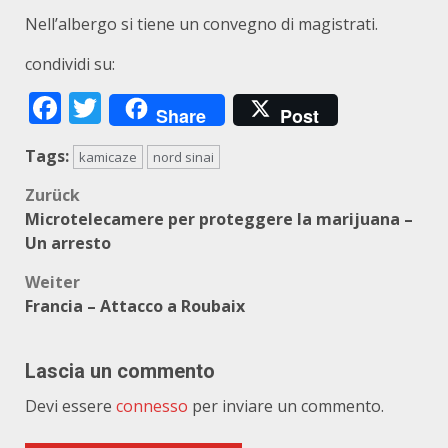
Nell’albergo si tiene un convegno di magistrati.
condividi su:
Facebook
Twitter
Share
Post
Tags:
kamicaze
nord sinai
Beitragsnavigation
Zurück
Microtelecamere per proteggere la marijuana –
Un arresto
Weiter
Francia – Attacco a Roubaix
Lascia un commento
Devi essere
connesso
per inviare un commento.