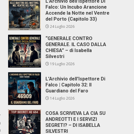
L’Archivio dell’Ispettore Di
Falco: Un Incubo Arancione
Accende la Notte nel Ventre
del Porto (Capitolo 33)
24 Luglio 2026
“GENERALE CONTRO
GENERALE. IL CASO DALLA
CHIESA” – di Isabella
Silvestri
19 Luglio 2026
L’Archivio dell’Ispettore Di
Falco | Capitolo 32: Il
Guardiano del Faro
14 Luglio 2026
COSA SCRIVEVA LA CIA SU
r
ANDREOTTI E I SERVIZI
a
SEGRETI? – DI ISABELLA
a
SILVESTRI