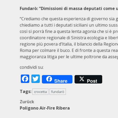
Fundarò: “Dimissioni di massa deputati come u
“Crediamo che questa esperienza di governo sia gi
chiediamo a tutti i deputati siciliani un ultimo su
così si porrà fine a questa lenta agonia che si è 
coordinatore regionale di Sinistra ecologia e libertà
regione più povera d’Italia, il bilancio della Regio
Roma per colmare il buco. E di fronte a questa real
maggioranza litiga per le ultime poltrone da asse
condividi su:
Facebook
Twitter
Share
Post
Tags:
crocetta
fundarò
Beitragsnavigation
Zurück
Poligono Air-Fire Ribera