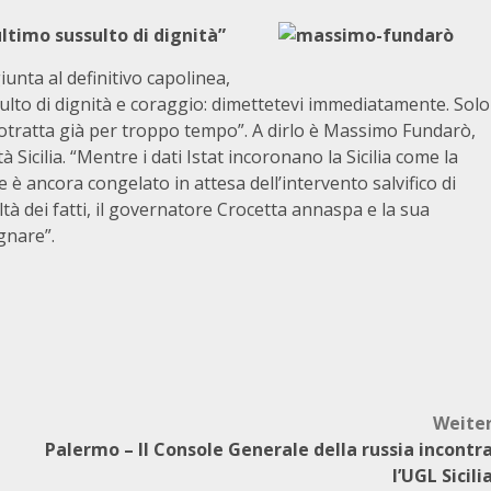
ltimo sussulto di dignità”
unta al definitivo capolinea,
ssulto di dignità e coraggio: dimettetevi immediatamente. Solo
protratta già per troppo tempo”. A dirlo è Massimo Fundarò,
 Sicilia. “Mentre i dati Istat incoronano la Sicilia come la
ne è ancora congelato in attesa dell’intervento salvifico di
tà dei fatti, il governatore Crocetta annaspa e la sua
gnare”.
Weite
Palermo – Il Console Generale della russia incontr
l’UGL Sicili