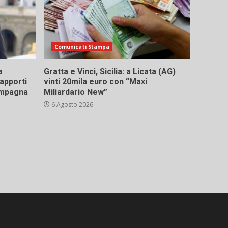
Comunicati Stampa
a
Gratta e Vinci, Sicilia: a Licata (AG)
rapporti
vinti 20mila euro con “Maxi
campagna
Miliardario New”
6 Agosto 2026