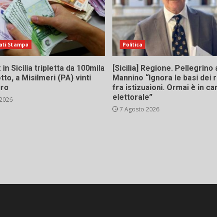
ati Stampa
Politica
in Sicilia tripletta da 100mila
[Sicilia] Regione. Pellegrino 
tto, a Misilmeri (PA) vinti
Mannino “Ignora le basi dei 
uro
fra istizuaioni. Ormai è in 
elettorale”
 2026
7 Agosto 2026