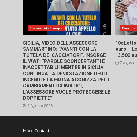
Comunicati Stampa
Comunic
SICILIA, VIDEO DELL’ASSESSORE
10eLotto: 
SAMMARTINO: “AVANTI CON LA
euro – Lo
TUTELA DEI CACCIATORI”. INSORGE
13.500 e
IL WWF: “PAROLE SCONCERTANTI E
7 Agosto
INACCETTABILI! MENTRE IN SICILIA
CONTINUA LA DEVASTAZIONE DEGLI
INCENDI E LA FAUNA AGONIZZA PER I
CAMBIAMENTI CLIMATICI,
L’ASSESSORE VUOLE PROTEGGERE LE
DOPPIETTE”
7 Agosto 2026
Info e Contatti