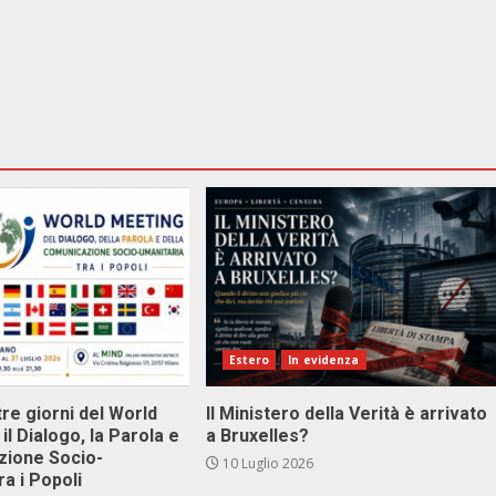
Estero
In evidenza
tre giorni del World
Il Ministero della Verità è arrivato
il Dialogo, la Parola e
a Bruxelles?
zione Socio-
10 Luglio 2026
ra i Popoli