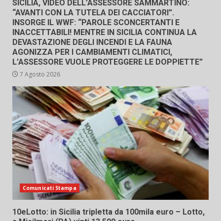
SICILIA, VIDEO DELL’ASSESSORE SAMMARTINO:
“AVANTI CON LA TUTELA DEI CACCIATORI”.
INSORGE IL WWF: “PAROLE SCONCERTANTI E
INACCETTABILI! MENTRE IN SICILIA CONTINUA LA
DEVASTAZIONE DEGLI INCENDI E LA FAUNA
AGONIZZA PER I CAMBIAMENTI CLIMATICI,
L’ASSESSORE VUOLE PROTEGGERE LE DOPPIETTE”
7 Agosto 2026
Comunicati Stampa
10eLotto: in Sicilia tripletta da 100mila euro – Lotto,