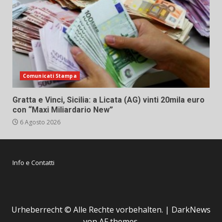
Comunicati Stampa
Gratta e Vinci, Sicilia: a Licata (AG) vinti 20mila euro
con “Maxi Miliardario New”
6 Agosto 2026
Info e Contatti
Urheberrecht © Alle Rechte vorbehalten.
|
DarkNews
von AF themes.