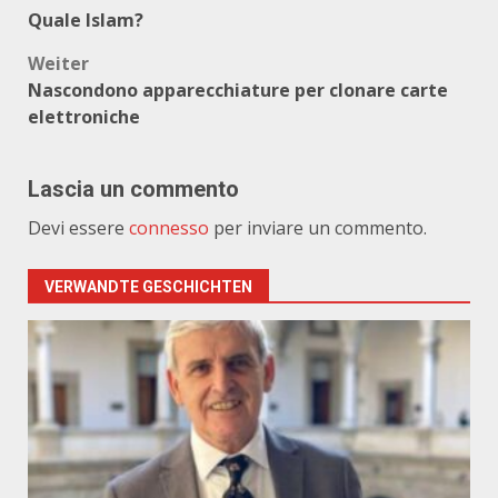
Beitragsnavigation
Quale Islam?
Weiter
Nascondono apparecchiature per clonare carte
elettroniche
Lascia un commento
Devi essere
connesso
per inviare un commento.
VERWANDTE GESCHICHTEN