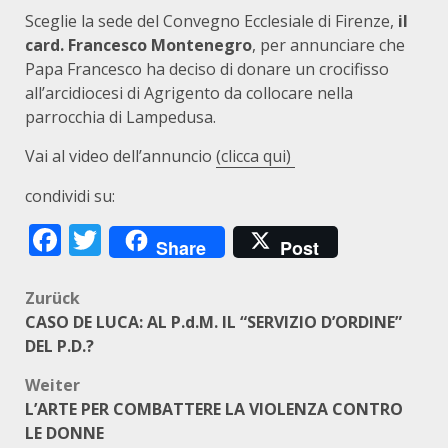
Sceglie la sede del Convegno Ecclesiale di Firenze,
il
card. Francesco Montenegro
, per annunciare che
Papa Francesco ha deciso di donare un crocifisso
all’arcidiocesi di Agrigento da collocare nella
parrocchia di Lampedusa.
Vai al video dell’annuncio
(clicca qui)
condividi su:
Facebook
Twitter
Share
Post
Beitragsnavigation
Zurück
CASO DE LUCA: AL P.d.M. IL “SERVIZIO D’ORDINE”
DEL P.D.?
Weiter
L’ARTE PER COMBATTERE LA VIOLENZA CONTRO
LE DONNE