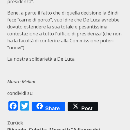
presidenza”.
Bene, a parte il fatto che di quella decisione la Bindi
fece “carne di porco”, vuol dire che De Luca avrebbe
dovuto estendere la sua totale e pesantissima
contestazione a tutto l’ufficio di presidenza! (che non
ha la facoltà di conferire alla Commissione poteri
“nuovi”).
La nostra solidarietà a De Luca.
Mauro Mellini
condividi su:
Facebook
Twitter
Share
Post
Beitragsnavigation
Zurück
Ribaudo, Culotta, Moscatt: “A fianco dei