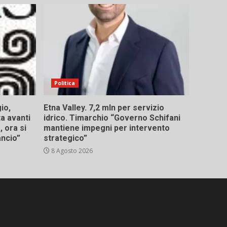
Politica
io,
Etna Valley. 7,2 mln per servizio
ta avanti
idrico. Timarchio “Governo Schifani
 ora si
mantiene impegni per intervento
ancio”
strategico”
8 Agosto 2026