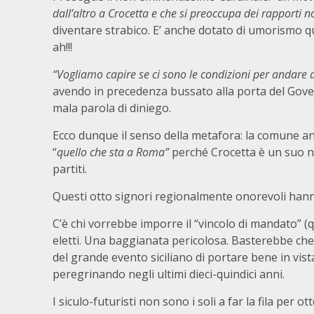
dall’altro a Crocetta e che si preoccupa dei rapporti non
diventare strabico. E’ anche dotato di umorismo q
ah!!!
“Vogliamo capire se ci sono le condizioni per andare 
avendo in precedenza bussato alla porta del Go
mala parola di diniego.
Ecco dunque il senso della metafora: la comune ans
“
quello che sta a Roma”
perché Crocetta è un suo ne
partiti.
Questi otto signori regionalmente onorevoli hanno
C’è chi vorrebbe imporre il “vincolo di mandato” (qu
eletti. Una baggianata pericolosa. Basterebbe che 
del grande evento siciliano di portare bene in vista 
peregrinando negli ultimi dieci-quindici anni.
I siculo-futuristi non sono i soli a far la fila per 