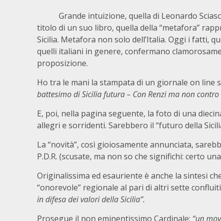
Grande intuizione, quella di Leonardo Sciascia,
titolo di un suo libro, quella della “metafora” rap
Sicilia. Metafora non solo dell’Italia. Oggi i fatti, que
quelli italiani in genere, confermano clamorosame
proposizione.
Ho tra le mani la stampata di un giornale on line sic
battesimo di Sicilia futura – Con Renzi ma non contro 
E, poi, nella pagina seguente, la foto di una diecin
allegri e sorridenti. Sarebbero il “futuro della Sicili
La “novità”, così gioiosamente annunciata, sarebbe 
P.D.R. (scusate, ma non so che significhi: certo una
Originalissima ed esauriente è anche la sintesi 
“onorevole” regionale al pari di altri sette confluit
in difesa dei valori della Sicilia”.
Prosegue il non eminentissimo Cardinale:
“un mov