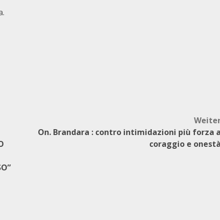
a.
Weite
On. Brandara : contro intimidazioni più forza 
O
coraggio e onest
SO”