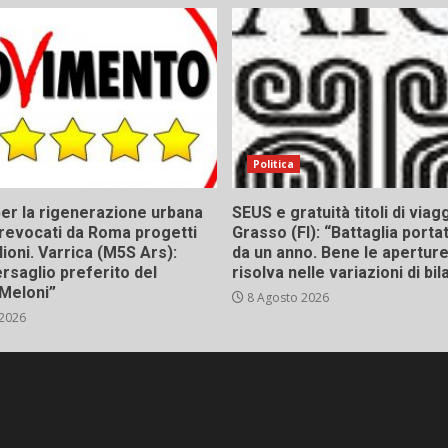
Politica
er la rigenerazione urbana
SEUS e gratuità titoli di viagg
a, revocati da Roma progetti
Grasso (FI): “Battaglia porta
lioni. Varrica (M5S Ars):
da un anno. Bene le aperture,
bersaglio preferito del
risolva nelle variazioni di bil
Meloni”
8 Agosto 2026
 2026