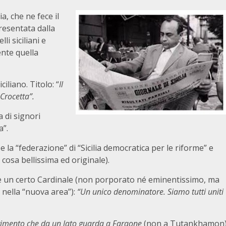
 che ne fece il
presentata dalla
lli siciliani e
nte quella
iliano. Titolo: “
Il
Crocetta”.
a di signori
a”.
la “federazione” di “Sicilia democratica per le riforme” e
 cosa bellissima ed originale).
che un certo Cardinale (non porporato né eminentissimo, ma
i nella “nuova area”):
“Un unico denominatore. Siamo tutti uniti
imento che da un lato guarda a Faraone
(non a Tutankhamon