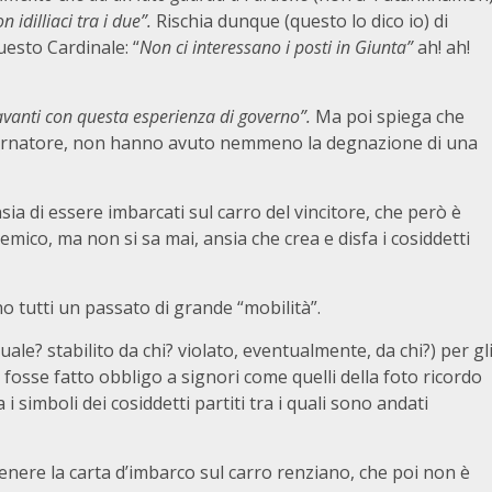
 idilliaci tra i due”.
Rischia dunque (questo lo dico io) di
uesto Cardinale: “
Non ci interessano i posti in Giunta”
ah! ah!
avanti con questa esperienza di governo”.
Ma poi spiega che
vernatore, non hanno avuto nemmeno la degnazione di una
ia di essere imbarcati sul carro del vincitore, che però è
mico, ma non si sa mai, ansia che crea e disfa i cosiddetti
 tutti un passato di grande “mobilità”.
ale? stabilito da chi? violato, eventualmente, da chi?) per gl
fosse fatto obbligo a signori come quelli della foto ricordo
i simboli dei cosiddetti partiti tra i quali sono andati
ottenere la carta d’imbarco sul carro renziano, che poi non è