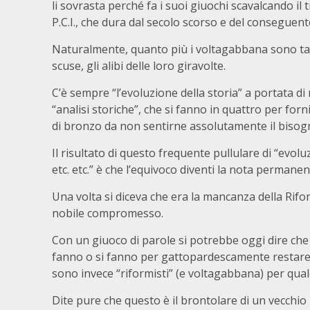
li sovrasta perché fa i suoi giuochi scavalcando i
P.C.I., che dura dal secolo scorso e del conseguent
Naturalmente, quanto più i voltagabbana sono tali 
scuse, gli alibi delle loro giravolte.
C’è sempre “l’evoluzione della storia” a portata di m
“analisi storiche”, che si fanno in quattro per forni
di bronzo da non sentirne assolutamente il bisog
Il risultato di questo frequente pullulare di “evo
etc. etc.” è che l’equivoco diventi la nota permanen
Una volta si diceva che era la mancanza della Rifo
nobile compromesso.
Con un giuoco di parole si potrebbe oggi dire che 
fanno o si fanno per gattopardescamente restare 
sono invece “riformisti” (e voltagabbana) per qual
Dite pure che questo è il brontolare di un vecchi