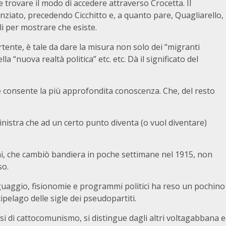
trovare il modo di accedere attraverso Crocetta. Il
nziato, precedendo Cicchitto e, a quanto pare, Quagliarello,
ali per mostrare che esiste.
rtente, è tale da dare la misura non solo dei “migranti
la “nuova realtà politica” etc. etc. Dà il significato del
ne consente la più approfondita conoscenza. Che, del resto
la Sinistra che ad un certo punto diventa (o vuol diventare)
ni, che cambiò bandiera in poche settimane nel 1915, non
so.
inguaggio, fisionomie e programmi politici ha reso un pochino
ipelago delle sigle dei pseudopartiti.
i di cattocomunismo, si distingue dagli altri voltagabbana e