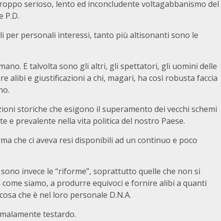
l troppo serioso, lento ed inconcludente voltagabbanismo del
e P.D.
per personali interessi, tanto più altisonanti sono le
ano. E talvolta sono gli altri, gli spettatori, gli uomini delle
re alibi e giustificazioni a chi, magari, ha così robusta faccia
no.
luzioni storiche che esigono il superamento dei vecchi schemi
te e prevalente nella vita politica del nostro Paese.
rma che ci aveva resi disponibili ad un continuo e poco
sono invece le “riforme”, soprattutto quelle che non si
come siamo, a produrre equivoci e fornire alibi a quanti
cosa che è nel loro personale D.N.A.
o malamente testardo.