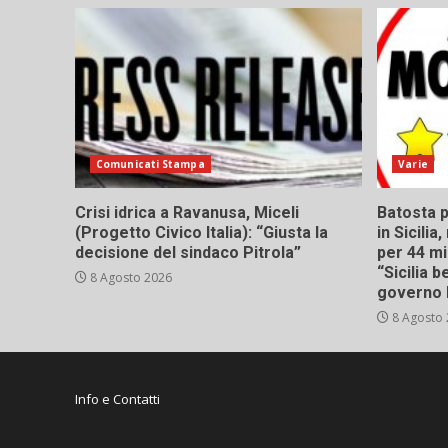
Comunicati Stampa
Varie
Crisi idrica a Ravanusa, Miceli
Batosta p
(Progetto Civico Italia): “Giusta la
in Sicili
decisione del sindaco Pitrola”
per 44 mi
“Sicilia 
8 Agosto 2026
governo 
8 Agosto
Info e Contatti