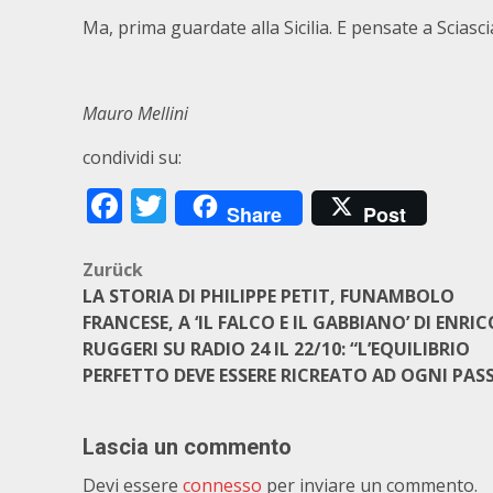
Ma, prima guardate alla Sicilia. E pensate a Sciasci
Mauro Mellini
condividi su:
Facebook
Twitter
Share
Post
Beitragsnavigation
Zurück
LA STORIA DI PHILIPPE PETIT, FUNAMBOLO
FRANCESE, A ‘IL FALCO E IL GABBIANO’ DI ENRIC
RUGGERI SU RADIO 24 IL 22/10: “L’EQUILIBRIO
PERFETTO DEVE ESSERE RICREATO AD OGNI PAS
Lascia un commento
Devi essere
connesso
per inviare un commento.