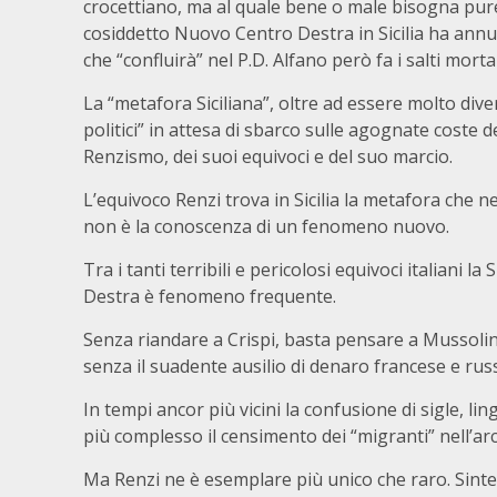
crocettiano, ma al quale bene o male bisogna pure 
cosiddetto Nuovo Centro Destra in Sicilia ha annu
che “confluirà” nel P.D. Alfano però fa i salti mort
La “metafora Siciliana”, oltre ad essere molto dive
politici” in attesa di sbarco sulle agognate coste del
Renzismo, dei suoi equivoci e del suo marcio.
L’equivoco Renzi trova in Sicilia la metafora che 
non è la conoscenza di un fenomeno nuovo.
Tra i tanti terribili e pericolosi equivoci italiani 
Destra è fenomeno frequente.
Senza riandare a Crispi, basta pensare a Mussoli
senza il suadente ausilio di denaro francese e rus
In tempi ancor più vicini la confusione di sigle, l
più complesso il censimento dei “migranti” nell’arc
Ma Renzi ne è esemplare più unico che raro. Sintes