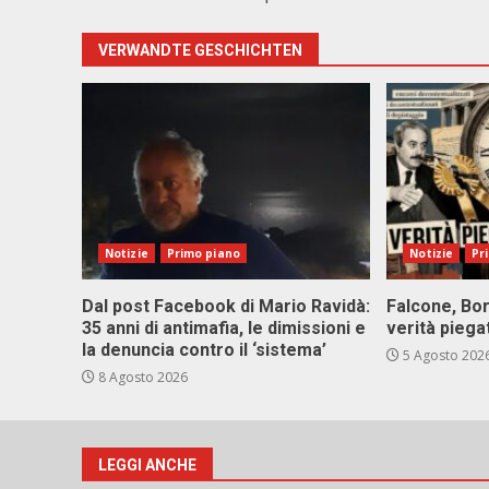
VERWANDTE GESCHICHTEN
Notizie
Primo piano
Notizie
Pr
Dal post Facebook di Mario Ravidà:
Falcone, Bor
35 anni di antimafia, le dimissioni e
verità piega
la denuncia contro il ‘sistema’
5 Agosto 202
8 Agosto 2026
LEGGI ANCHE