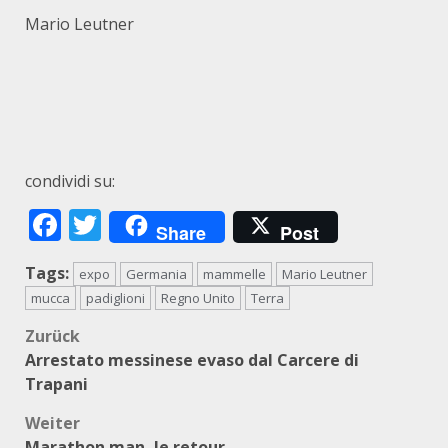
Mario Leutner
condividi su:
Facebook
Twitter
Share
Post
Tags:
expo
Germania
mammelle
Mario Leutner
mucca
padiglioni
Regno Unito
Terra
Beitragsnavigation
Zurück
Arrestato messinese evaso dal Carcere di
Trapani
Weiter
Marathon man, le retour