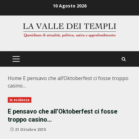
Zum
10 Agosto 2026
Inhalt
springen
PRIMÄRES
MENÜ
Home
E pensavo che all’Oktoberfest ci fosse troppo
casino…
In evidenza
E pensavo che all’Oktoberfest ci fosse
troppo casino…
21 Ottobre 2015