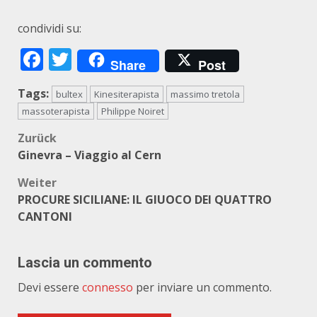
condividi su:
Facebook
Twitter
Share
Post
Tags:
bultex
Kinesiterapista
massimo tretola
massoterapista
Philippe Noiret
Beitragsnavigation
Zurück
Ginevra – Viaggio al Cern
Weiter
PROCURE SICILIANE: IL GIUOCO DEI QUATTRO
CANTONI
Lascia un commento
Devi essere
connesso
per inviare un commento.