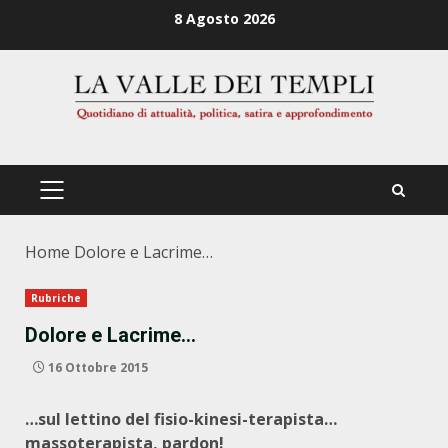
Zum
8 Agosto 2026
Inhalt
springen
PRIMÄRES
MENÜ
Home
Dolore e Lacrime…
Rubriche
Dolore e Lacrime…
16 Ottobre 2015
…sul lettino del fisio-kinesi-terapista…
massoterapista, pardon!