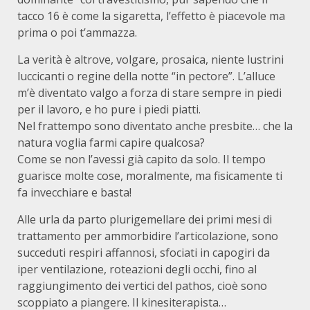
tacco 16 è come la sigaretta, l’effetto è piacevole ma
prima o poi t’ammazza.
La verità è altrove, volgare, prosaica, niente lustrini
luccicanti o regine della notte “in pectore”. L’alluce
m’è diventato valgo a forza di stare sempre in piedi
per il lavoro, e ho pure i piedi piatti.
Nel frattempo sono diventato anche presbite… che la
natura voglia farmi capire qualcosa?
Come se non l’avessi già capito da solo. Il tempo
guarisce molte cose, moralmente, ma fisicamente ti
fa invecchiare e basta!
Alle urla da parto plurigemellare dei primi mesi di
trattamento per ammorbidire l’articolazione, sono
succeduti respiri affannosi, sfociati in capogiri da
iper ventilazione, roteazioni degli occhi, fino al
raggiungimento dei vertici del pathos, cioè sono
scoppiato a piangere. Il kinesiterapista…