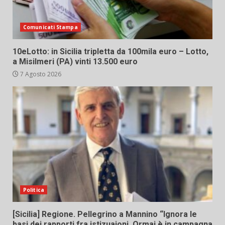
Comunicati Stampa
10eLotto: in Sicilia tripletta da 100mila euro – Lotto,
a Misilmeri (PA) vinti 13.500 euro
7 Agosto 2026
Politica
[Sicilia] Regione. Pellegrino a Mannino “Ignora le
basi dei rapporti fra istizuaioni. Ormai è in campagna