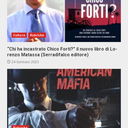
Cultura
Rubriche
“Chi ha in­ca­stra­to Chi­co For­ti?” il nuo­vo li­bro di Lo­
ren­zo Ma­tas­sa (Ser­ra­di­fal­co edi­to­re)
24 Gennaio 2023
Rubriche