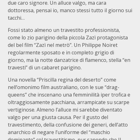
due caro signore. Un alluce valgo, ma cara
dottoressa, pensai io, manco stessi tutto il giorno sui
tacchi…
Fossi stato almeno un travestito professionista,
come lo zio parigino della piccola Zazì protagonista
del bel film “Zazì nel metrò”. Un Philippe Noiret
regolarmente sposato e in completo grigio di
giorno, ma la notte danzatrice di flamenco, stella “en
travesti” di un cabaret parigino.
Una novella “Priscilla regina del deserto” come
nell’omonimo film australiano, con le sue “drag-
queens” che inscenano una femminilità iper trofica e
oltraggiosamente pacchiana, arrampicate su scarpe
vertiginose. Almeno l’alluce mi sarebbe diventato
valgo per una giusta causa. Per il gusto del
travestimento, della confusione dei generi, dell’atto
anarchico di negare l’uniforme del “maschio
dominante” col travestitismo, pur sapendo che Il