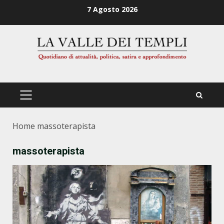
Zum
7 Agosto 2026
Inhalt
springen
PRIMÄRES
MENÜ
Home
massoterapista
massoterapista