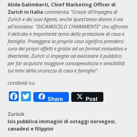
Alida Galimberti, Chief Marketing Officer di
Zurich in Italia
commenta:
“Grazie all’impegno di
Zurich e dei suoi Agenti, anche quest’anno diamo il via
all’iniziativa “
DICIAMOCELO CHIARAMENTE
” che affronta
il delicato e importante tema della protezione di casa e
famiglia. Proteggere la propria casa significa prendersi
cura dei propri affetti e grazie ad un format innovativo e
divertente, Zurich si impegna ad avvicinare
il pubblico
per far acquisire maggiore consapevolezza e sensibilità
sui temi della sicurezza di casa e famiglia“.
condividi su:
Facebook
Twitter
Share
Post
Beitragsnavigation
Zurück
Isis pubblica immagini di ostaggi norvegesi,
canadesi e filippini