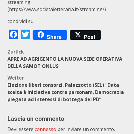
streaming
(
https://www.societaletteraria.it/streaming/
)
condividi su:
Facebook
Twitter
Share
Post
Beitragsnavigation
Zurück
APRE AD AGRIGENTO LA NUOVA SEDE OPERATIVA
DELLA SAMOT ONLUS
Weiter
Elezione liberi consorzi. Palazzotto (SEL) “Data
scelta è iniziativa contra personam. Democrazia
piegata ad interessi di bottega del PD”
Lascia un commento
Devi essere
connesso
per inviare un commento.