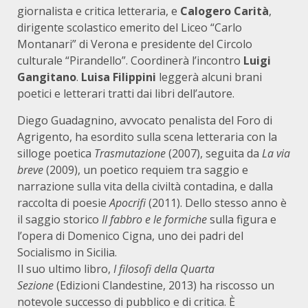
giornalista e critica letteraria, e
Calogero Carità
,
dirigente scolastico emerito del Liceo “Carlo
Montanari” di Verona e presidente del Circolo
culturale “Pirandello”. Coordinerà l’incontro
Luigi
Gangitano
.
Luisa Filippini
leggerà alcuni brani
poetici e letterari tratti dai libri dell’autore.
Diego Guadagnino, avvocato penalista del Foro di
Agrigento, ha esordito sulla scena letteraria con la
silloge poetica
Trasmutazione
(2007), seguita da
La via
breve
(2009), un poetico requiem tra saggio e
narrazione sulla vita della civiltà contadina, e dalla
raccolta di poesie
Apocrifi
(2011). Dello stesso anno è
il saggio storico
Il fabbro e le formiche
sulla figura e
l’opera di Domenico Cigna, uno dei padri del
Socialismo in Sicilia.
Il suo ultimo libro,
I filosofi della Quarta
Sezione
(Edizioni Clandestine, 2013) ha riscosso un
notevole successo di pubblico e di critica. È