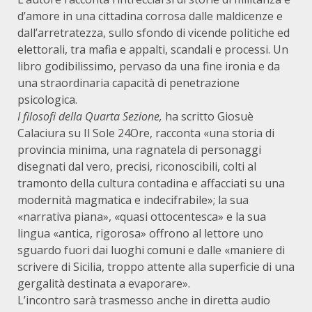
d’amore in una cittadina corrosa dalle maldicenze e
dall’arretratezza, sullo sfondo di vicende politiche ed
elettorali, tra mafia e appalti, scandali e processi. Un
libro godibilissimo, pervaso da una fine ironia e da
una straordinaria capacità di penetrazione
psicologica.
I filosofi della Quarta Sezione,
ha scritto Giosuè
Calaciura su Il Sole 24Ore, racconta «una storia di
provincia minima, una ragnatela di personaggi
disegnati dal vero, precisi, riconoscibili, colti al
tramonto della cultura contadina e affacciati su una
modernità magmatica e indecifrabile»; la sua
«narrativa piana», «quasi ottocentesca» e la sua
lingua «antica, rigorosa» offrono al lettore uno
sguardo fuori dai luoghi comuni e dalle «maniere di
scrivere di Sicilia, troppo attente alla superficie di una
gergalità destinata a evaporare».
L’incontro sarà trasmesso anche in diretta audio