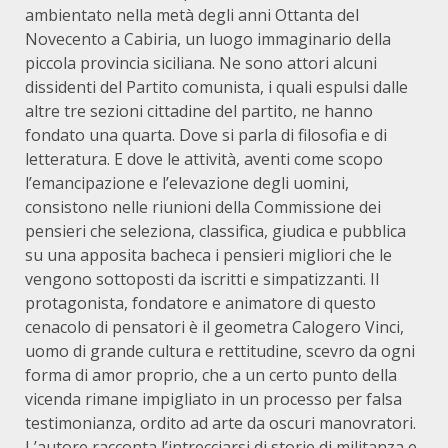
ambientato nella metà degli anni Ottanta del
Novecento a Cabiria, un luogo immaginario della
piccola provincia siciliana. Ne sono attori alcuni
dissidenti del Partito comunista, i quali espulsi dalle
altre tre sezioni cittadine del partito, ne hanno
fondato una quarta. Dove si parla di filosofia e di
letteratura. E dove le attività, aventi come scopo
l’emancipazione e l’elevazione degli uomini,
consistono nelle riunioni della Commissione dei
pensieri che seleziona, classifica, giudica e pubblica
su una apposita bacheca i pensieri migliori che le
vengono sottoposti da iscritti e simpatizzanti. Il
protagonista, fondatore e animatore di questo
cenacolo di pensatori è il geometra Calogero Vinci,
uomo di grande cultura e rettitudine, scevro da ogni
forma di amor proprio, che a un certo punto della
vicenda rimane impigliato in un processo per falsa
testimonianza, ordito ad arte da oscuri manovratori.
L’autore racconta l’intrecciarsi di storie di militanza e