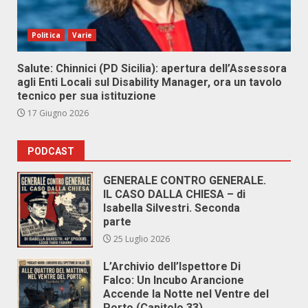
Politica
Varie
Salute: Chinnici (PD Sicilia): apertura dell’Assessora
agli Enti Locali sul Disability Manager, ora un tavolo
tecnico per sua istituzione
17 Giugno 2026
PODCAST
GENERALE CONTRO GENERALE.
IL CASO DALLA CHIESA – di
Isabella Silvestri. Seconda
parte
25 Luglio 2026
L’Archivio dell’Ispettore Di
Falco: Un Incubo Arancione
Accende la Notte nel Ventre del
Porto (Capitolo 33)