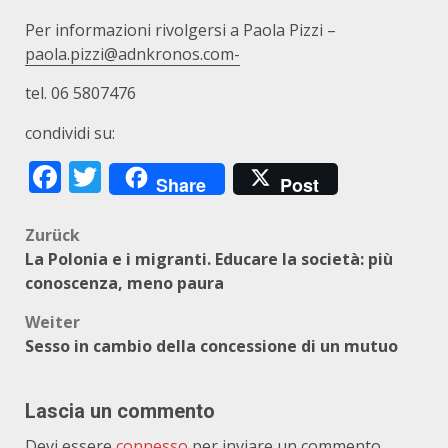
Per informazioni rivolgersi a Paola Pizzi –
paola.pizzi@adnkronos.com-
tel. 06 5807476
condividi su:
Facebook
Twitter
Share
Post
Beitragsnavigation
Zurück
La Polonia e i migranti. Educare la società: più
conoscenza, meno paura
Weiter
Sesso in cambio della concessione di un mutuo
Lascia un commento
Devi essere
connesso
per inviare un commento.