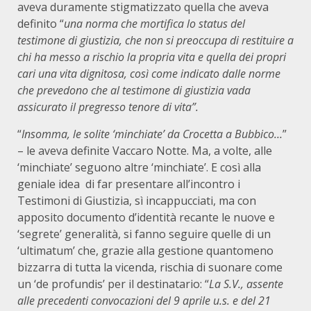
aveva duramente stigmatizzato quella che aveva
definito “
una norma che mortifica lo status del
testimone di giustizia, che non si preoccupa di restituire a
chi ha messo a rischio la propria vita e quella dei propri
cari una vita dignitosa, così come indicato dalle norme
che prevedono che al testimone di giustizia vada
assicurato il pregresso tenore di vita”.
“
Insomma, le solite ‘minchiate’ da Crocetta a Bubbico…
”
– le aveva definite Vaccaro Notte. Ma, a volte, alle
‘minchiate’ seguono altre ‘minchiate’. E così alla
geniale idea di far presentare all’incontro i
Testimoni di Giustizia, sì incappucciati, ma con
apposito documento d’identità recante le nuove e
‘segrete’ generalità, si fanno seguire quelle di un
‘ultimatum’ che, grazie alla gestione quantomeno
bizzarra di tutta la vicenda, rischia di suonare come
un ‘de profundis’ per il destinatario: “
La S.V., assente
alle precedenti convocazioni del 9 aprile u.s. e del 21