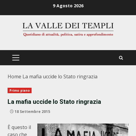
Zum
9 Agosto 2026
Inhalt
springen
PRIMÄRES
MENÜ
Home
La mafia uccide lo Stato ringrazia
Primo piano
La mafia uccide lo Stato ringrazia
18 Settembre 2015
È questo il
caso che