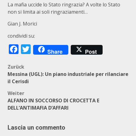
La mafia uccide lo Stato ringrazia? A volte lo Stato
non si limita ai soli ringraziamenti…
Gian J. Morici
condividi su:
Facebook
Twitter
Share
Post
Beitragsnavigation
Zurück
Messina (UGL): Un piano industriale per rilanciare
il Cerisdi
Weiter
ALFANO IN SOCCORSO DI CROCETTA E
DELL’ANTIMAFIA D’AFFARI
Lascia un commento