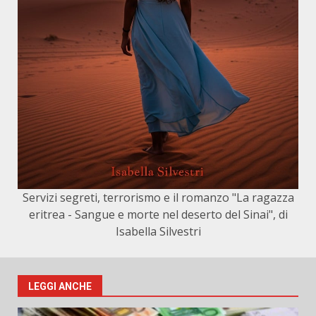
Servizi segreti, terrorismo e il romanzo "La ragazza
eritrea - Sangue e morte nel deserto del Sinai", di
Isabella Silvestri
LEGGI ANCHE