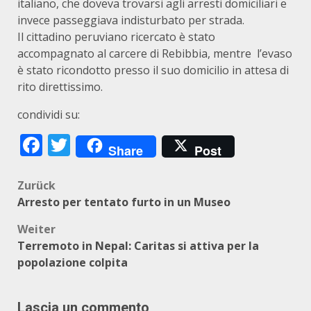
italiano, che doveva trovarsi agli arresti domiciliari e
invece passeggiava indisturbato per strada.
Il cittadino peruviano ricercato è stato
accompagnato al carcere di Rebibbia, mentre l’evaso
è stato ricondotto presso il suo domicilio in attesa di
rito direttissimo.
condividi su:
Facebook
Twitter
Share
Post
Beitragsnavigation
Zurück
Arresto per tentato furto in un Museo
Weiter
Terremoto in Nepal: Caritas si attiva per la
popolazione colpita
Lascia un commento