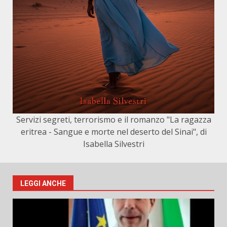
Servizi segreti, terrorismo e il romanzo "La ragazza
eritrea - Sangue e morte nel deserto del Sinai", di
Isabella Silvestri
LEGGI ANCHE