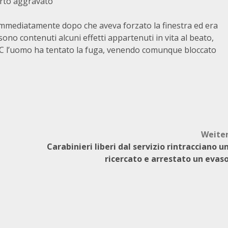
urto aggravato
 immediatamente dopo che aveva forzato la finestra ed era
no contenuti alcuni effetti appartenuti in vita al beato,
 CC l’uomo ha tentato la fuga, venendo comunque bloccato
Weite
Carabinieri liberi dal servizio rintracciano u
ricercato e arrestato un evas