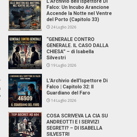
L’Archivio dell’Ispettore Di
Falco: Un Incubo Arancione
Accende la Notte nel Ventre
del Porto (Capitolo 33)
24 Luglio 2026
“GENERALE CONTRO
GENERALE. IL CASO DALLA
CHIESA” – di Isabella
Silvestri
19 Luglio 2026
r
L’Archivio dell’Ispettore Di
Falco | Capitolo 32: Il
n
Guardiano del Faro
o
14 Luglio 2026
COSA SCRIVEVA LA CIA SU
ANDREOTTI E I SERVIZI
SEGRETI? – DI ISABELLA
SILVESTRI