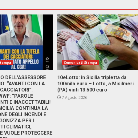
Stampa
Comunicati Stampa
DEO DELL’ASSESSORE
10eLotto: in Sicilia tripletta da
: “AVANTI CON LA
100mila euro – Lotto, a Misilmeri
 CACCIATORI”.
(PA) vinti 13.500 euro
 WWF: “PAROLE
7 Agosto 2026
TI E INACCETTABILI!
SICILIA CONTINUA LA
NE DEGLI INCENDI E
GONIZZA PER I
I CLIMATICI,
RE VUOLE PROTEGGERE