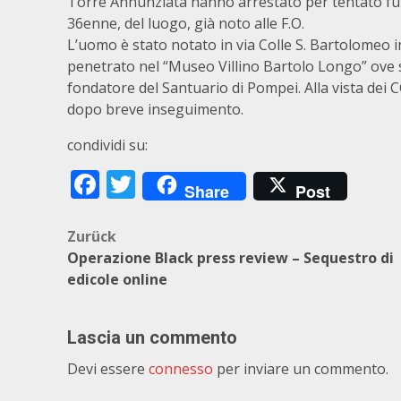
Torre Annunziata hanno arrestato per tentato f
36enne, del luogo, già noto alle F.O.
L’uomo è stato notato in via Colle S. Bartolomeo
penetrato nel “Museo Villino Bartolo Longo” ove so
fondatore del Santuario di Pompei. Alla vista dei
dopo breve inseguimento.
condividi su:
Facebook
Twitter
Share
Post
Beitragsnavigation
Zurück
Operazione Black press review – Sequestro di
edicole online
Lascia un commento
Devi essere
connesso
per inviare un commento.