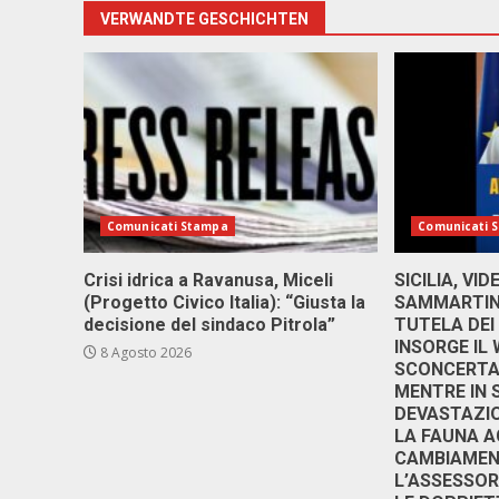
VERWANDTE GESCHICHTEN
Comunicati Stampa
Comunicati 
Crisi idrica a Ravanusa, Miceli
SICILIA, VI
(Progetto Civico Italia): “Giusta la
SAMMARTINO
decisione del sindaco Pitrola”
TUTELA DEI
INSORGE IL
8 Agosto 2026
SCONCERTAN
MENTRE IN 
DEVASTAZIO
LA FAUNA A
CAMBIAMENT
L’ASSESSO