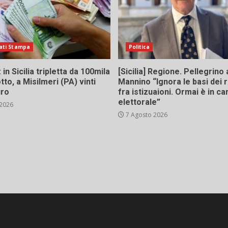
ati Stampa
Politica
in Sicilia tripletta da 100mila
[Sicilia] Regione. Pellegrino 
tto, a Misilmeri (PA) vinti
Mannino “Ignora le basi dei 
uro
fra istizuaioni. Ormai è in 
elettorale”
 2026
7 Agosto 2026