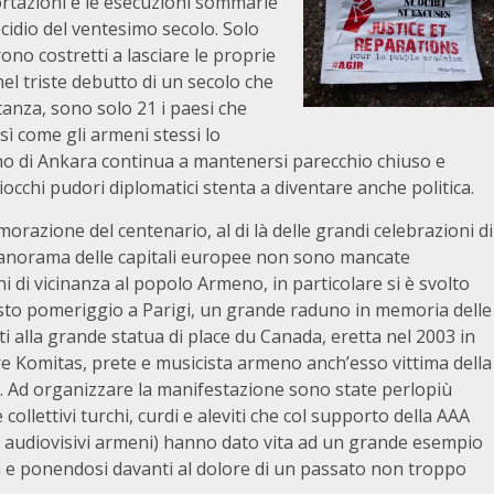
eportazioni e le esecuzioni sommarie
cidio del ventesimo secolo. Solo
ono costretti a lasciare le proprie
el triste debutto di un secolo che
tanza, sono solo 21 i paesi che
sì come gli armeni stessi lo
verno di Ankara continua a mantenersi parecchio chiuso e
iocchi pudori diplomatici stenta a diventare anche politica.
razione del centenario, al di là delle grandi celebrazioni di
panorama delle capitali europee non sono mancate
i di vicinanza al popolo Armeno, in particolare si è svolto
esto pomeriggio a Parigi, un grande raduno in memoria delle
ti alla grande statua di place du Canada, eretta nel 2003 in
e Komitas, prete e musicista armeno anch’esso vittima della
 Ad organizzare la manifestazione sono state perlopiù
 collettivi turchi, curdi e aleviti che col supporto della AAA
 audiovisivi armeni) hanno dato vita ad un grande esempio
à e ponendosi davanti al dolore di un passato non troppo