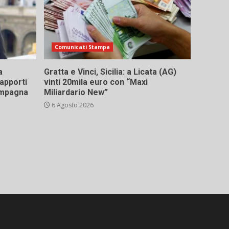
Comunicati Stampa
a
Gratta e Vinci, Sicilia: a Licata (AG)
rapporti
vinti 20mila euro con “Maxi
campagna
Miliardario New”
6 Agosto 2026