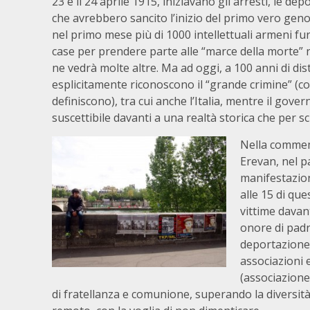
23 e il 24 aprile 1915, iniziavano gli arresti, le d
che avrebbero sancito l’inizio del primo vero geno
nel primo mese più di 1000 intellettuali armeni fur
case per prendere parte alle “marce della morte” n
ne vedrà molte altre. Ma ad oggi, a 100 anni di dis
esplicitamente riconoscono il “grande crimine” (co
definiscono), tra cui anche l’Italia, mentre il go
suscettibile davanti a una realtà storica che per sc
Nella commemo
Erevan, nel 
manifestazion
alle 15 di qu
vittime davan
onore di padr
deportazione.
associazioni e
(associazione
di fratellanza e comunione, superando la diversit