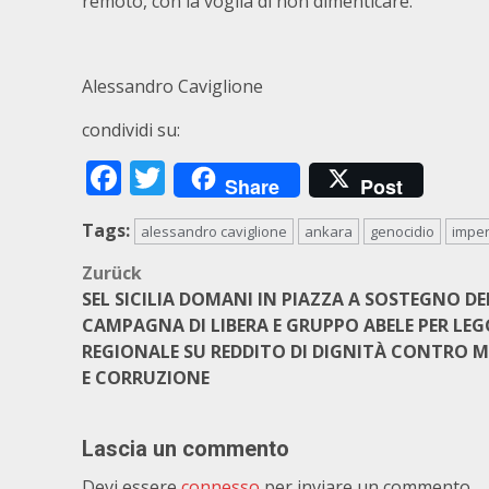
remoto, con la voglia di non dimenticare.
Alessandro Caviglione
condividi su:
Facebook
Twitter
Share
Post
Tags:
alessandro caviglione
ankara
genocidio
impe
Beitragsnavigation
Zurück
SEL SICILIA DOMANI IN PIAZZA A SOSTEGNO DE
CAMPAGNA DI LIBERA E GRUPPO ABELE PER LEG
REGIONALE SU REDDITO DI DIGNITÀ CONTRO M
E CORRUZIONE
Lascia un commento
Devi essere
connesso
per inviare un commento.