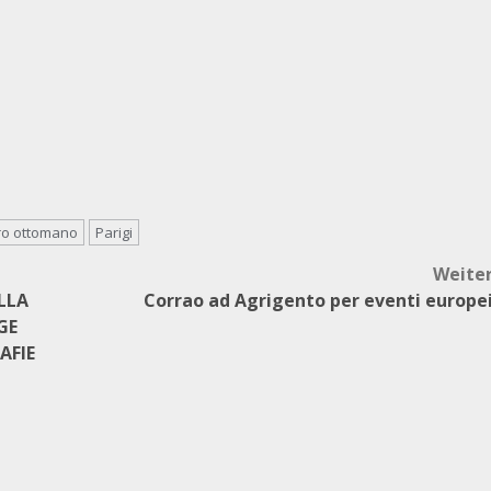
ro ottomano
Parigi
Weite
LLA
Corrao ad Agrigento per eventi europe
GE
AFIE