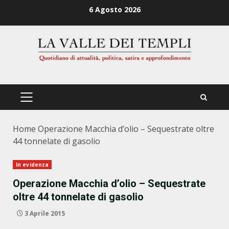
Zum
6 Agosto 2026
Inhalt
springen
PRIMÄRES
MENÜ
Home
Operazione Macchia d’olio – Sequestrate oltre
44 tonnelate di gasolio
In evidenza
Operazione Macchia d’olio – Sequestrate
oltre 44 tonnelate di gasolio
3 Aprile 2015