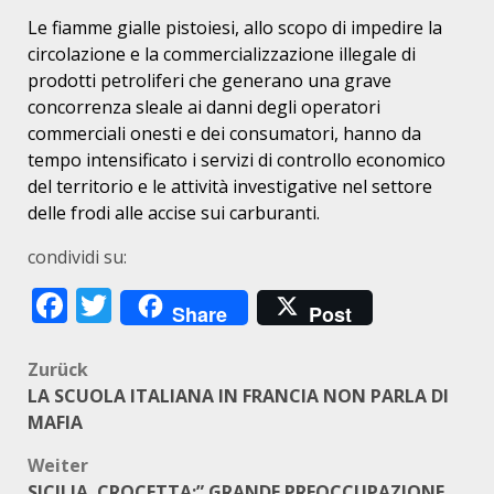
Le fiamme gialle pistoiesi, allo scopo di impedire la
circolazione e la commercializzazione illegale di
prodotti petroliferi che generano una grave
concorrenza sleale ai danni degli operatori
commerciali onesti e dei consumatori, hanno da
tempo intensificato i servizi di controllo economico
del territorio e le attività investigative nel settore
delle frodi alle accise sui carburanti.
condividi su:
Facebook
Twitter
Share
Post
Beitragsnavigation
Zurück
LA SCUOLA ITALIANA IN FRANCIA NON PARLA DI
MAFIA
Weiter
SICILIA. CROCETTA:” GRANDE PREOCCUPAZIONE