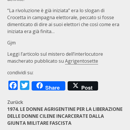
“La rivoluzione è già iniziata” era lo slogan di
Crocetta in campagna elettorale, peccato si fosse
dimenticato di dire ai suoi elettori che così come era
iniziata era già finita…
Gjm
Leggi l’articolo sul mistero dell’interlocutore
mascherato pubblicato su
Agrigentosette
condividi su:
Facebook
Twitter
Share
Post
Beitragsnavigation
Zurück
1974. LE DONNE AGRIGENTINE PER LA LIBERAZIONE
DELLE DONNE CILENE INCARCERATE DALLA
GIUNTA MILITARE FASCISTA