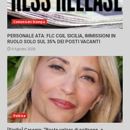
Comunicati Stampa
PERSONALE ATA: FLC CGIL SICILIA, IMMISSIONI IN
RUOLO SOLO SUL 35% DEI POSTI VACANTI
6 Agosto 2026
Politica
[Sicilia] Caronia: “Basta valzer di poltrone, a