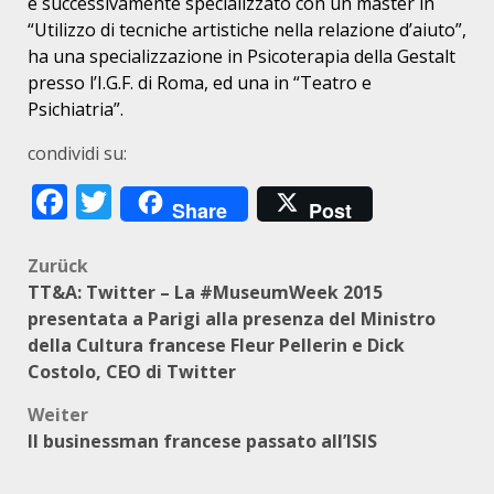
è successivamente specializzato con un master in
“Utilizzo di tecniche artistiche nella relazione d’aiuto”,
ha una specializzazione in Psicoterapia della Gestalt
presso l’I.G.F. di Roma, ed una in “Teatro e
Psichiatria”.
condividi su:
Facebook
Twitter
Share
Post
Beitragsnavigation
Zurück
TT&A: Twitter – La #MuseumWeek 2015
presentata a Parigi alla presenza del Ministro
della Cultura francese Fleur Pellerin e Dick
Costolo, CEO di Twitter
Weiter
Il businessman francese passato all’ISIS