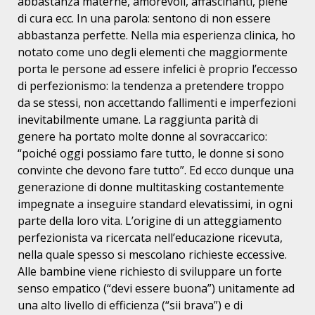
abbastanza materne, amorevoli, affascinanti, piene
di cura ecc. In una parola: sentono di non essere
abbastanza perfette. Nella mia esperienza clinica, ho
notato come uno degli elementi che maggiormente
porta le persone ad essere infelici è proprio l’eccesso
di perfezionismo: la tendenza a pretendere troppo
da se stessi, non accettando fallimenti e imperfezioni
inevitabilmente umane. La raggiunta parità di
genere ha portato molte donne al sovraccarico:
“poiché oggi possiamo fare tutto, le donne si sono
convinte che devono fare tutto”. Ed ecco dunque una
generazione di donne multitasking costantemente
impegnate a inseguire standard elevatissimi, in ogni
parte della loro vita. L’origine di un atteggiamento
perfezionista va ricercata nell’educazione ricevuta,
nella quale spesso si mescolano richieste eccessive.
Alle bambine viene richiesto di sviluppare un forte
senso empatico (“devi essere buona”) unitamente ad
una alto livello di efficienza (“sii brava”) e di