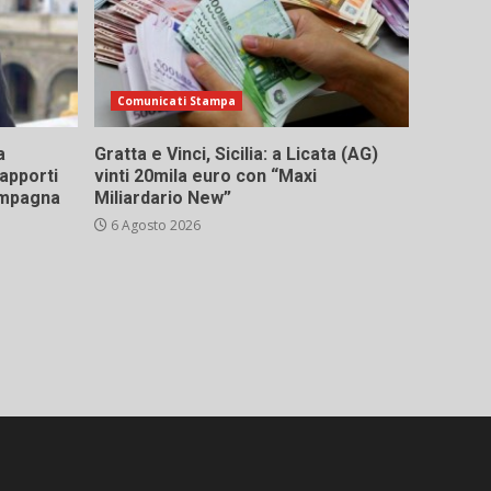
Comunicati Stampa
a
Gratta e Vinci, Sicilia: a Licata (AG)
rapporti
vinti 20mila euro con “Maxi
campagna
Miliardario New”
6 Agosto 2026