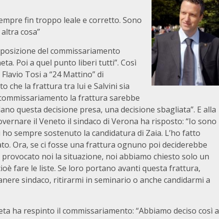
empre fin troppo leale e corretto. Sono
altra cosa”
la posizione del commissariamento
ta. Poi a quel punto liberi tutti”. Così
 Flavio Tosi a “24 Mattino” di
che la frattura tra lui e Salvini sia
el commissariamento la frattura sarebbe
dano questa decisione presa, una decisione sbagliata”. E alla
vernare il Veneto il sindaco di Verona ha risposto: “Io sono
i ho sempre sostenuto la candidatura di Zaia. L’ho fatto
to. Ora, se ci fosse una frattura ognuno poi deciderebbe
provocato noi la situazione, noi abbiamo chiesto solo un
 cioè fare le liste. Se loro portano avanti questa frattura,
nere sindaco, ritirarmi in seminario o anche candidarmi a
eneta ha respinto il commissariamento: “Abbiamo deciso così a