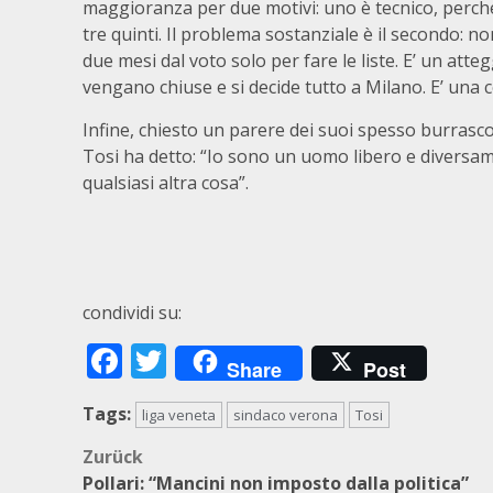
maggioranza per due motivi: uno è tecnico, perch
tre quinti. Il problema sostanziale è il secondo: 
due mesi dal voto solo per fare le liste. E’ un atte
vengano chiuse e si decide tutto a Milano. E’ una
Infine, chiesto un parere dei suoi spesso burrascos
Tosi ha detto: “Io sono un uomo libero e diversame
qualsiasi altra cosa”.
condividi su:
Facebook
Twitter
Share
Post
Tags:
liga veneta
sindaco verona
Tosi
Beitragsnavigation
Zurück
Pollari: “Mancini non imposto dalla politica”