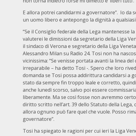
non torna indietro forse mi dimetto e ‘liberi tutti’.
E allora potrei candidarmi a governatore”. Io da s
un uomo libero e antepongo la dignità a qualsiasi 
“Se il Consiglio federale della Lega mantenesse 
valuterei le dimissioni da segretario della Liga Vene
il sindaco di Verona e segretario della Liga Veneta
Alessandro Milan su Radio 24. Tosi non ha nascosto 
vicinissima: “Se venisse portata avanti la linea d
irreparabile – ha detto Tosi -. Spero che loro rive
domanda se Tosi possa addirittura candidarsi a go
stato da sempre fin troppo leale e corretto, quind
anche lunedì scorso, salvo poi essere commissaria
liberamente. Ma se così fosse non avremmo certo 
diritto scritto nell’art. 39 dello Statuto della Lega,
allora ognuno può fare quel che vuole. Posso rima
governatore”.
Tosi ha spiegato le ragioni per cui ieri la Liga V