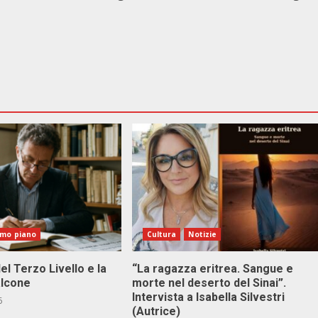
imo piano
Cultura
Notizie
el Terzo Livello e la
“La ragazza eritrea. Sangue e
alcone
morte nel deserto del Sinai”.
Intervista a Isabella Silvestri
6
(Autrice)