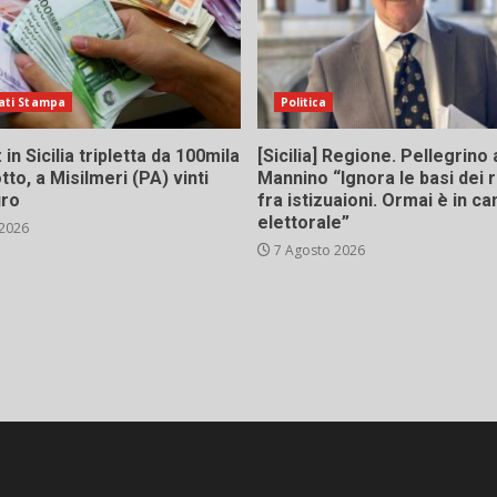
ati Stampa
Politica
in Sicilia tripletta da 100mila
[Sicilia] Regione. Pellegrino 
tto, a Misilmeri (PA) vinti
Mannino “Ignora le basi dei 
uro
fra istizuaioni. Ormai è in 
elettorale”
 2026
7 Agosto 2026