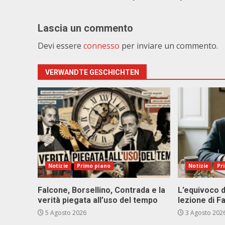
Lascia un commento
Devi essere
connesso
per inviare un commento.
VERWANDTE GESCHICHTEN
Notizie
Primo piano
Notizie
Pr
Falcone, Borsellino, Contrada e la
L’equivoco d
verità piegata all’uso del tempo
lezione di F
5 Agosto 2026
3 Agosto 202