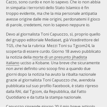
Cazzo, sono curdo e non lo sapevo. Che io non abbia
in simpatia i terroristi dello Stato Islamico è fin
troppo evidente, ma che la mia personale antipatia
avesse origine dalle mie origini, perdonatemi il gioco
di parole, credetemi, non lo sapevo neppure io.
Devo al giornalista Toni Capuozzo, sì, proprio quello
del gruppo editoriale Mediaset, già Vicedirettore del
TG5, che ha la rubrica Mezzi Toni su Tgcom24, la
scoperta di essere curdo. Giorno 18 avevo pubblicato
la notizia della
morte di un presunto jihadista
italiano
ucciso a Kobane. Una breve che sicuramente
non avrei definito uno scoop fino a quando due
giorni dopo la notizia ha avuto la ribalta nazionale
grazie al giornalista Toni Capuozzo che, avendola
pubblicata sul suo profilo Facebook, è stato ripreso
dalla RAI, dal Tgcom, da Repubblica, dal Fatto
Quotidiano e da tutta la stampa nazionale.
Capuozzo riprende giorno 20 il mio breve articolo