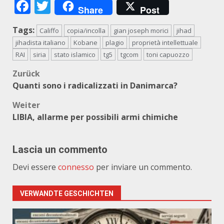
Facebook
Twitter
Share
Post
Tags:
Califfo
copia/incolla
gian joseph morici
jihad
jihadista italiano
Kobane
plagio
proprietà intellettuale
RAI
siria
stato islamico
tg5
tgcom
toni capuozzo
Beitragsnavigation
Zurück
Quanti sono i radicalizzati in Danimarca?
Weiter
LIBIA, allarme per possibili armi chimiche
Lascia un commento
Devi essere
connesso
per inviare un commento.
VERWANDTE GESCHICHTEN