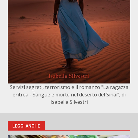
Servizi segreti, terrorismo e il romanzo "La ragazza
eritrea - Sangue e morte nel deserto del Sinai", di
Isabella Silvestri
LEGGI ANCHE