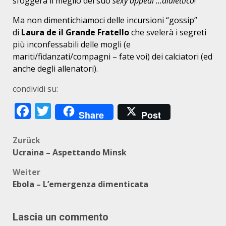
sfoggerà il meglio del suo
sexy appeal …dialettico
!
Ma non dimentichiamoci delle incursioni “gossip”
di
Laura de il Grande Fratello
che svelerà i segreti
più inconfessabili delle mogli (e
mariti/fidanzati/compagni – fate voi) dei calciatori (ed
anche degli allenatori).
condividi su:
Facebook
Twitter
Share
Post
Beitragsnavigation
Zurück
Ucraina – Aspettando Minsk
Weiter
Ebola – L’emergenza dimenticata
Lascia un commento