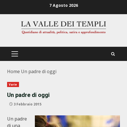
Zum
7 Agosto 2026
Inhalt
springen
PRIMÄRES
MENÜ
Home
Un padre di oggi
Varie
Un padre di oggi
3 Febbraio 2015
Un padre
di una