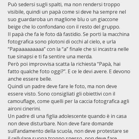
Può sedersi sugli spalti, ma non rendersi troppo
visibile, quindi un papà come si deve ha sempre nel
suo guardaroba un maglione blu o un giaccone
beige che lo confondano con il resto del gruppo.
Il papà che fa le foto dà fastidio. Se porti la macchina
fotografica sono plotoni di occhi al cielo, e urla
“Papaaaaaaaaa” con la “a” finale che si incastra nelle
tue sinapsi e ti fa sentire una merda.
Però poi improvvisa scatta la richiesta “Papà, hai
fatto qualche foto oggi?”. E ce le devi avere. E devono
anche essere belle.
Quindi un padre deve fare le foto, ma non deve
essere visto. Sono consigliati gli obiettivi con il
camouflage, come quelli per la caccia fotografica agli
aironi cinerini.
Un padre di una figlia adolescente quando è in casa
non deve disturbare. Non deve fare domande
sull’andamento della scuola, non deve protestare se
il cellulare suona troppo spesso, non deve fare