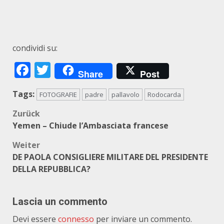
condividi su:
Facebook
Twitter
Share
Post
Tags:
FOTOGRAFIE
padre
pallavolo
Rodocarda
Beitragsnavigation
Zurück
Yemen – Chiude l’Ambasciata francese
Weiter
DE PAOLA CONSIGLIERE MILITARE DEL PRESIDENTE
DELLA REPUBBLICA?
Lascia un commento
Devi essere
connesso
per inviare un commento.