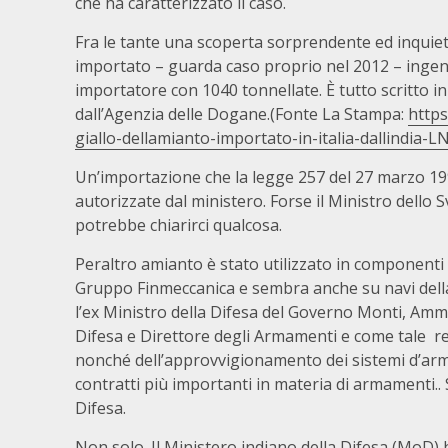
che ha caratterizzato il caso.
Fra le tante una scoperta sorprendente ed inquietant
importato – guarda caso proprio nel 2012 – ingent
importatore con 1040 tonnellate. È tutto scritto in
dall’Agenzia delle Dogane.(Fonte La Stampa:
https
giallo-dellamianto-importato-in-italia-dallind
Un’importazione che la legge 257 del 27 marzo 19
autorizzate dal ministero. Forse il Ministro dello 
potrebbe chiarirci qualcosa.
Peraltro amianto è stato utilizzato in componenti 
Gruppo Finmeccanica e sembra anche su navi dell
l’ex Ministro della Difesa del Governo Monti, Amm
Difesa e Direttore degli Armamenti e come tale res
nonché dell’approvvigionamento dei sistemi d’arm
contratti più importanti in materia di armamenti.
Difesa.
Non solo. Il Ministero indiano della Difesa (MoD)