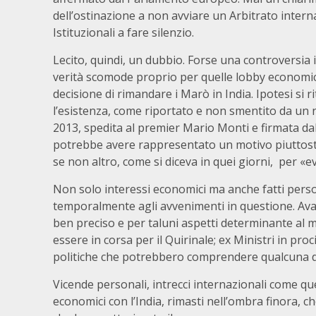
dell’ostinazione a non avviare un Arbitrato internaz
Istituzionali a fare silenzio.
Lecito, quindi, un dubbio. Forse una controversia
verità scomode proprio per quelle lobby economi
decisione di rimandare i Marò in India. Ipotesi si
l’esistenza, come riportato e non smentito da un 
2013, spedita al premier Mario Monti e firmata dal
potrebbe avere rappresentato un motivo piuttosto
se non altro, come si diceva in quei giorni, per «e
Non solo interessi economici ma anche fatti perso
temporalmente agli avvenimenti in questione. Avan
ben preciso e per taluni aspetti determinante al m
essere in corsa per il Quirinale; ex Ministri in p
politiche che potrebbero comprendere qualcuna d
Vicende personali, intrecci internazionali come que
economici con l’India, rimasti nell’ombra finora,