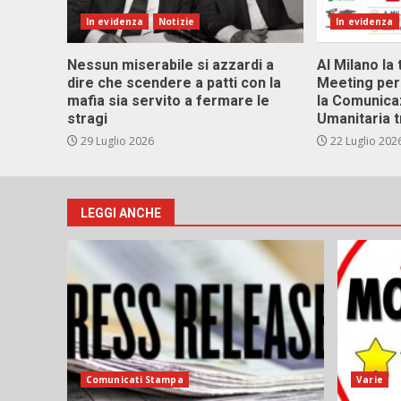
In evidenza
Notizie
In evidenza
Nessun miserabile si azzardi a
Al Milano la 
dire che scendere a patti con la
Meeting per 
mafia sia servito a fermare le
la Comunica
stragi
Umanitaria t
29 Luglio 2026
22 Luglio 202
LEGGI ANCHE
Comunicati Stampa
Varie