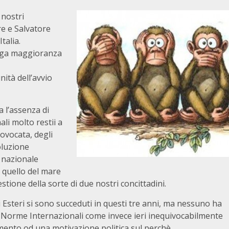
 nostri
re e Salvatore
talia.
arga maggioranza
nità dell’avvio
a l’assenza di
li molto restii a
rovocata, degli
oluzione
à nazionale
e quello del mare
stione della sorte di due nostri concittadini.
i Esteri si sono succeduti in questi tre anni, ma nessuno ha
e Norme Internazionali come invece ieri inequivocabilmente
ento od una motivazione politica sul perchè