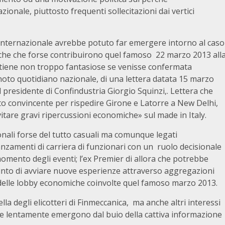
ionale, piuttosto frequenti sollecitazioni dai vertici
 internazionale avrebbe potuto far emergere intorno al caso
che che forse contribuirono quel famoso 22 marzo 2013 all
 ritiene non troppo fantasiose se venisse confermata
noto quotidiano nazionale, di una lettera datata 15 marzo
 presidente di Confindustria Giorgio Squinzi,. Lettera che
 convincente per rispedire Girone e Latorre a New Delhi,
vitare gravi ripercussioni economiche» sul made in Italy.
nali forse del tutto casuali ma comunque legati
zamenti di carriera di funzionari con un ruolo decisionale
omento degli eventi; l’ex Premier di allora che potrebbe
rocinto di avviare nuove esperienze attraverso aggregazioni
elle lobby economiche coinvolte quel famoso marzo 2013.
lla degli elicotteri di Finmeccanica, ma anche altri interessi
 che lentamente emergono dal buio della cattiva informazione