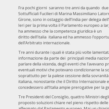
Fra pochi giorni saranno tre anni da quando due
Sottufficiali Fucilieri di Marina Massimiliano Lator
Girone, sono in ostaggio dell’India per delega dell’I
Ieri per la prima volta il Parlamento europeo a l
ha ammesso che la competenza giuridica è un
diritto dell’Italia italiana ed ha ammesso l’opportu
dell’Arbitrato internazionale.
Tre anni durante i quali è stata più volte lamentat
informazione da parte dei principali media naziona
parlare della vicenda, degli eventi che l’avevano p
eventuali motivi che potevano condizionarne la s
soprattutto per la palese cessione della sovranit
italiana, nonostante che il Diritto Internazionale 
concedessero all’Italia ampie prerogative per la ge
Tre Presidenti del Consiglio, quattro Ministri degl
proposto soluzioni chiare nel pieno rispetto dell
affermato dal Parlamento europeo. Mai un chiarim