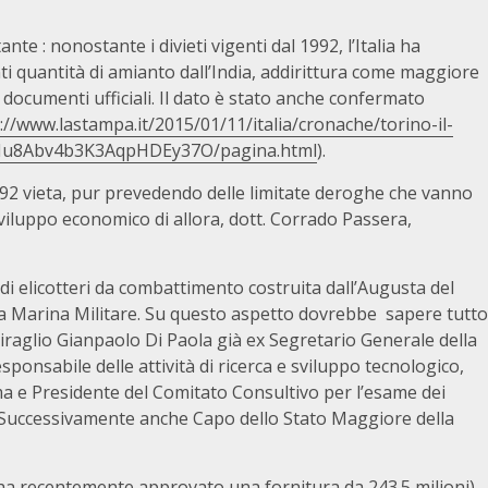
e : nonostante i divieti vigenti dal 1992, l’Italia ha
i quantità di amianto dall’India, addirittura come maggiore
 documenti ufficiali. Il dato è stato anche confermato
://www.lastampa.it/2015/01/11/italia/cronache/torino-il-
ia-LNu8Abv4b3K3AqpHDEy37O/pagina.html
).
92 vieta, pur prevedendo delle limitate deroghe che vanno
Sviluppo economico di allora, dott. Corrado Passera,
di elicotteri da combattimento costruita dall’Augusta del
a Marina Militare. Su questo aspetto dovrebbe sapere tutto
iraglio Gianpaolo Di Paola già ex Segretario Generale della
ponsabile delle attività di ricerca e sviluppo tecnologico,
a e Presidente del Comitato Consultivo per l’esame dei
. Successivamente anche Capo dello Stato Maggiore della
 ha recentemente approvato una fornitura da 243.5 milioni)