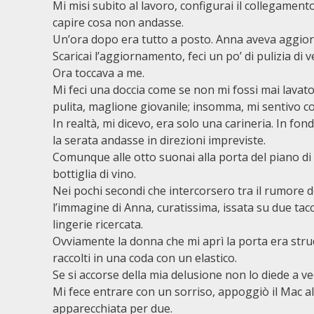
Mi misi subito al lavoro, configurai il collegamento
capire cosa non andasse.
Un’ora dopo era tutto a posto. Anna aveva aggiorn
Scaricai l’aggiornamento, feci un po’ di pulizia di 
Ora toccava a me.
Mi feci una doccia come se non mi fossi mai lavato 
pulita, maglione giovanile; insomma, mi sentivo
In realtà, mi dicevo, era solo una carineria. In fo
la serata andasse in direzioni impreviste.
Comunque alle otto suonai alla porta del piano di
bottiglia di vino.
Nei pochi secondi che intercorsero tra il rumore dei
l’immagine di Anna, curatissima, issata su due tacc
lingerie ricercata.
Ovviamente la donna che mi aprì la porta era struc
raccolti in una coda con un elastico.
Se si accorse della mia delusione non lo diede a ve
Mi fece entrare con un sorriso, appoggiò il Mac all’
apparecchiata per due.