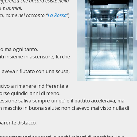
differenza che ancora esiste nella
e e uomini.
ta, come nel racconto “
La Rossa
“,
o ma ogni tanto.
ti insieme in ascensore, lei che
 aveva rifiutato con una scusa,
uscivo a rimanere indifferente a
 forse quindici anni di meno.
essione saliva sempre un po’ e il battito accelerava, ma
 maschio in buona salute; non ci avevo mai visto nulla di
parente distacco.