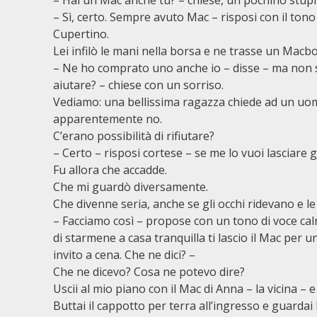
– Hai un Mac anche tu? – chiese, un pochino stupi
– Sì, certo. Sempre avuto Mac – risposi con il tono
Cupertino.
Lei infilò le mani nella borsa e ne trasse un Macb
– Ne ho comprato uno anche io – disse – ma non s
aiutare? – chiese con un sorriso.
Vediamo: una bellissima ragazza chiede ad un uomo 
apparentemente no.
C’erano possibilità di rifiutare?
– Certo – risposi cortese – se me lo vuoi lasciare 
Fu allora che accadde.
Che mi guardò diversamente.
Che divenne seria, anche se gli occhi ridevano e le
– Facciamo così – propose con un tono di voce ca
di starmene a casa tranquilla ti lascio il Mac per u
invito a cena. Che ne dici? –
Che ne dicevo? Cosa ne potevo dire?
Uscii al mio piano con il Mac di Anna – la vicina – e
Buttai il cappotto per terra all’ingresso e guardai l