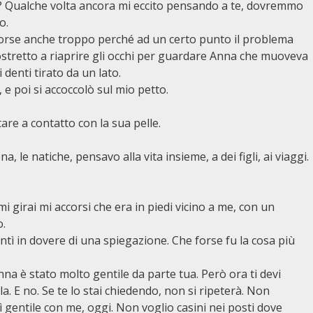
ta? Qualche volta ancora mi eccito pensando a te, dovremmo
o.
 forse anche troppo perché ad un certo punto il problema
ostretto a riaprire gli occhi per guardare Anna che muoveva
i denti tirato da un lato.
, e poi si accoccolò sul mio petto.
are a contatto con la sua pelle.
, le natiche, pensavo alla vita insieme, a dei figli, ai viaggi.
girai mi accorsi che era in piedi vicino a me, con un
o.
entì in dovere di una spiegazione. Che forse fu la cosa più
onna è stato molto gentile da parte tua. Però ora ti devi
la. E no. Se te lo stai chiedendo, non si ripeterà. Non
 gentile con me, oggi. Non voglio casini nei posti dove