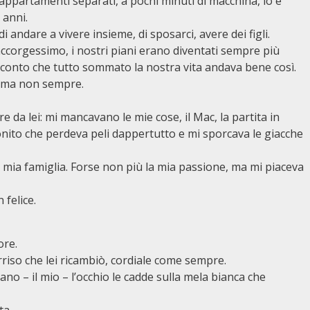
ppartamenti separati, a pochi minuti di macchina, io e
 anni.
andare a vivere insieme, di sposarci, avere dei figli.
accorgessimo, i nostri piani erano diventati sempre più
esi conto che tutto sommato la nostra vita andava bene così.
, ma non sempre.
 da lei: mi mancavano le mie cose, il Mac, la partita in
ionito che perdeva peli dappertutto e mi sporcava le giacche
a mia famiglia. Forse non più la mia passione, ma mi piaceva
felice.
ore.
rriso che lei ricambiò, cordiale come sempre.
ano – il mio – l’occhio le cadde sulla mela bianca che