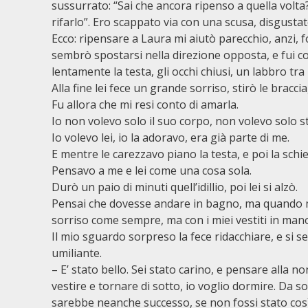
sussurrato: “Sai che ancora ripenso a quella vol
rifarlo”. Ero scappato via con una scusa, disgustat
Ecco: ripensare a Laura mi aiutò parecchio, anzi,
sembrò spostarsi nella direzione opposta, e fui c
lentamente la testa, gli occhi chiusi, un labbro tra 
Alla fine lei fece un grande sorriso, stirò le braccia
Fu allora che mi resi conto di amarla.
Io non volevo solo il suo corpo, non volevo solo st
Io volevo lei, io la adoravo, era già parte di me.
E mentre le carezzavo piano la testa, e poi la schiena
Pensavo a me e lei come una cosa sola.
Durò un paio di minuti quell’idillio, poi lei si alzò.
Pensai che dovesse andare in bagno, ma quando mi 
sorriso come sempre, ma con i miei vestiti in man
Il mio sguardo sorpreso la fece ridacchiare, e si s
umiliante.
– E’ stato bello. Sei stato carino, e pensare alla n
vestire e tornare di sotto, io voglio dormire. Da so
sarebbe neanche successo, se non fossi stato così