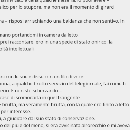
ai invitato a cena qualche mese fa, lo puoi avere –
ico per lo stupore, ma non era il momento di girarci
ra – risposi arrischiando una baldanza che non sentivo. In
mano portandomi in camera da letto.
i raccontare, ero in una specie di stato onirico, la
tà intellettuali.
i con le sue e disse con un filo di voce:
nna, a qualche brutto servizio del telegiornale, fai come ti
erio. E non sto scherzando –
caso di scomodarla in quel frangente.
brutta, ma veramente brutta, con la quale ero finito a letto
 per interesse.
i, a giudicare dal suo stato di conservazione.
del più e del meno, si era avvicinata all’orecchio e mi aveva