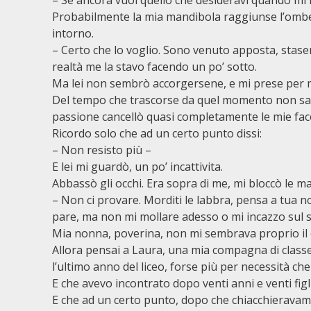
– Se ancora vuoi quello che desideravi quando mi h
Probabilmente la mia mandibola raggiunse l’ombel
intorno.
– Certo che lo voglio. Sono venuto apposta, stase
realtà me la stavo facendo un po’ sotto.
Ma lei non sembrò accorgersene, e mi prese per 
Del tempo che trascorse da quel momento non sapre
passione cancellò quasi completamente le mie facol
Ricordo solo che ad un certo punto dissi:
– Non resisto più –
E lei mi guardò, un po’ incattivita.
Abbassò gli occhi. Era sopra di me, mi bloccò le man
– Non ci provare. Morditi le labbra, pensa a tua no
pare, ma non mi mollare adesso o mi incazzo sul s
Mia nonna, poverina, non mi sembrava proprio il 
Allora pensai a Laura, una mia compagna di classe 
l’ultimo anno del liceo, forse più per necessità che
E che avevo incontrato dopo venti anni e venti figl
E che ad un certo punto, dopo che chiacchieravamo 