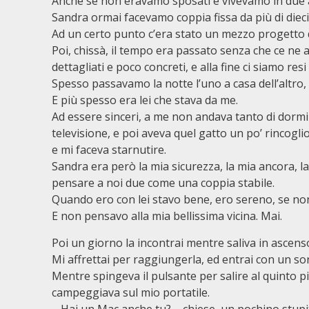
Anche se non eravamo sposati e vivevamo in due a
Sandra ormai facevamo coppia fissa da più di dieci
Ad un certo punto c’era stato un mezzo progetto di 
Poi, chissà, il tempo era passato senza che ce ne 
dettagliati e poco concreti, e alla fine ci siamo r
Spesso passavamo la notte l’uno a casa dell’altro
E più spesso era lei che stava da me.
Ad essere sinceri, a me non andava tanto di dormire
televisione, e poi aveva quel gatto un po’ rincogl
e mi faceva starnutire.
Sandra era però la mia sicurezza, la mia ancora, l
pensare a noi due come una coppia stabile.
Quando ero con lei stavo bene, ero sereno, se non 
E non pensavo alla mia bellissima vicina. Mai.
Poi un giorno la incontrai mentre saliva in ascens
Mi affrettai per raggiungerla, ed entrai con un so
Mentre spingeva il pulsante per salire al quinto pi
campeggiava sul mio portatile.