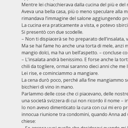
Mentre lei chiacchierava dalla cucina del più e de
Aveva una bella casa, più o meno speculare alla 
rimandava l’immagine del salone aggiungendo pro
La cucina era praticamente a vista, e potevo sbir
Si presentò con due scodelle.
– Non ti dispiacerà se ho preparato dell’insalata,
Ma se hai fame ho anche una torta di mele, anzi m
mangio dolci, ma ha un bell’aspetto. – concluse co
– L’insalata andrà benissimo. E forse anche la tort
chili da togliere, ormai saranno dieci anni che me l
Lei rise, e cominciammo a mangiare.
La cena durò poco, perché alla fine mangiammo sol
bicchieri di vino in mano.
Parlammo delle cose che ci piacevano, delle nostre 
una società svizzera di cui non ricordo il nome – 
Io non avevo dimenticato la cura con cui mi ero p
innocua riunione tra condomini, quando Anna ad un
chiese: