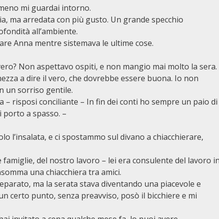
l meno mi guardai intorno.
mia, ma arredata con più gusto. Un grande specchio
fondità all’ambiente.
ciare Anna mentre sistemava le ultime cose.
 vero? Non aspettavo ospiti, e non mangio mai molto la sera.
ezza a dire il vero, che dovrebbe essere buona. Io non
n un sorriso gentile.
a – risposi conciliante – In fin dei conti ho sempre un paio di
i porto a spasso. –
o l’insalata, e ci spostammo sul divano a chiacchierare,
famiglie, del nostro lavoro – lei era consulente del lavoro i
insomma una chiacchiera tra amici.
reparato, ma la serata stava diventando una piacevole e
 certo punto, senza preavviso, posò il bicchiere e mi