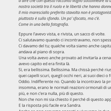
a dire che con questo racconto voglio sottolineare la 
nostra società tra il ruolo e le libertà che hanno donn
Il mio maresciallo preferito stavolta non è protagonis
piuttosto è sullo sfondo. Un po’ sfocato, ma c’è.
Come in una bella fotografia.
Eppure l’avevo vista, e rivista, un sacco di volte.
Ci salutavamo quando ci incontravamo, non spess
Ci davamo del tu; qualche volta siamo anche capita
andava al piano di sopra.
Una volta avevo anche provato ad invitarla a cena:
avevo capito ed era finita là.
Sì, era bellissima. Bellissima. Ma chissà perché ri
quei capelli scuri, quegli occhi neri, ai suoi dieci o
Oddio. Indifferente no. Quando la incontravo la pr
insomma, erano le normali reazioni ormonali di un
più, e non c’era nulla, più di questo.
Non che non mi sia chiesto il perché di questo ap
E la risposta più facile era Sandra.