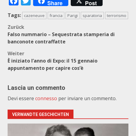
Facebook
Twitter
Share
Post
Tags:
cazeneuve
francia
Parigi
sparatoria
terrorismo
Beitragsnavigation
Zurück
Falso nummario – Sequestrata stamperia di
banconote contraffatte
Weiter
È iniziato l’anno di Expo: il 15 gennaio
appuntamento per capire cos’è
Lascia un commento
Devi essere
connesso
per inviare un commento.
VERWANDTE GESCHICHTEN