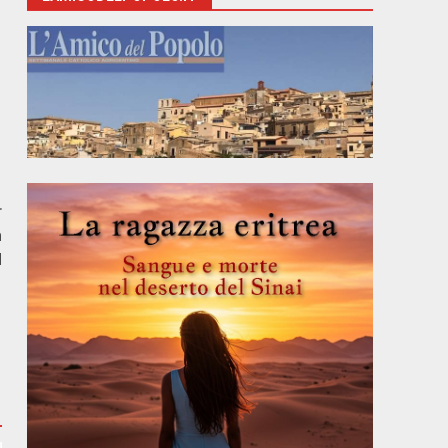
r
a
d