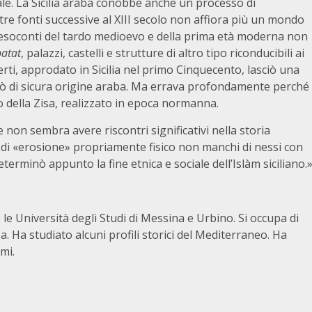
iale. La Sicilia araba conobbe anche un processo di
tre fonti successive al XIII secolo non affiora più un mondo
 resoconti del tardo medioevo e della prima età moderna non
batat
, palazzi, castelli e strutture di altro tipo riconducibili ai
ti, approdato in Sicilia nel primo Cinquecento, lasciò una
tò di sicura origine araba. Ma errava profondamente perché
o della Zisa, realizzato in epoca normanna.
e non sembra avere riscontri significativi nella storia
ter di «erosione» propriamente fisico non manchi di nessi con
terminò appunto la fine etnica e sociale dell’Islàm siciliano.
o le Università degli Studi di Messina e Urbino. Si occupa di
. Ha studiato alcuni profili storici del Mediterraneo. Ha
umi.