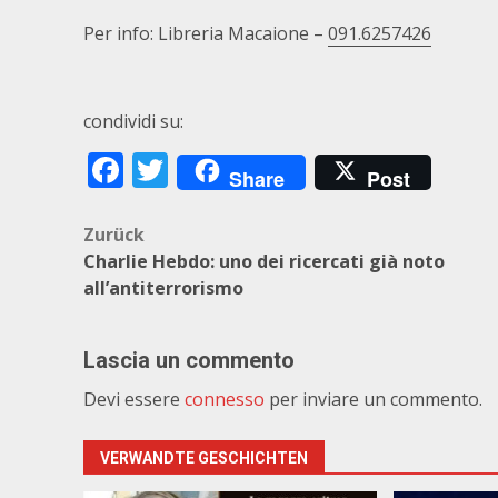
Per info: Libreria Macaione –
091.6257426
condividi su:
Facebook
Twitter
Share
Post
Beitragsnavigation
Zurück
Charlie Hebdo: uno dei ricercati già noto
all’antiterrorismo
Lascia un commento
Devi essere
connesso
per inviare un commento.
VERWANDTE GESCHICHTEN