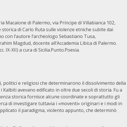
ria Macaione di Palermo, via Principe di Villabianca 102,
e storica di Carlo Ruta sulle violenze etniche subite dai
no con l’autore l’archeologo Sebastiano Tusa,
Ibrahim Magdud, docente all’Accademia Libica di Palermo.
cc. IX-XII) a cura di Sicilia.Punto.Poesia.
, politici e religiosi che determinarono il dissolvimento della
 i Kalbiti avevano edificato in oltre due secoli di storia. Fu a
cenza storica fornisce alcune coordinate e soprattutto gli
erca di investigare tuttavia i «moventi» originari e i modi in
 applicato il paradigma, violento appunto, che determinò