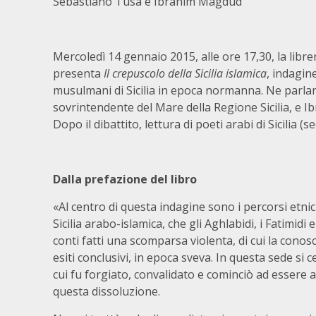
Sebastiano Tusa e Ibrahim Magdud
Mercoledì 14 gennaio 2015, alle ore 17,30, la libre
presenta
Il crepuscolo della Sicilia islamica
, indagin
musulmani di Sicilia in epoca normanna. Ne parla
sovrintendente del Mare della Regione Sicilia, e 
Dopo il dibattito, lettura di poeti arabi di Sicilia (se
Dalla prefazione
del libro
«Al centro di questa indagine sono i percorsi etnici
Sicilia arabo-islamica, che gli Aghlabidi, i Fatimidi e
conti fatti una scomparsa violenta, di cui la conos
esiti conclusivi, in epoca sveva. In questa sede si c
cui fu forgiato, convalidato e cominciò ad essere
questa dissoluzione.