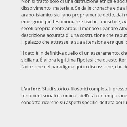
Non si trattò solo di una distruzione etnica e soc
dissolvimento materiale. Se dalle cronache e da al
arabo-islamico siciliano propriamente detto, dai
emergono più testimonianze fisiche, moschee,
ri
secoli propriamente arabi. Il monaco Leandro Alber
descrizione accurata di una costruzione che repu
il palazzo che attrasse la sua attenzione era quell
Il dato è in definitiva quello di un azzeramento, ch
siciliana. È allora legittima l’ipotesi che questo i
l’adozione del paradigma qui in discussione, che de
L’autore
. Studi storico-filosofici completati press
fenomeni sociali e criminali dell’età contemporanea
condotto ricerche su aspetti specifici dell’età dei l