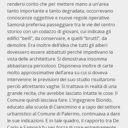
rendersi conto che per mettere mano a un’area
tanto importante e tanto degradata, occorrevano
conoscenze oggettive e nuove regole operative.
Samonà preferiva passeggiare tra le vie del centro
storico con un codazzo di giovani, cui indicava gli
edifici “belli”, da conservare, e quelli “brutti”, da
demolire. Era inoltre dell’idea che tutti gli alberi
dovessero essere abbattuti perché impedivano la
vista delle architetture. Si dimostrava insomma
abbastanza pericoloso. Disponeva inoltre di carte
molto approssimative dell’area su cui si doveva
intervenire; le previsioni del suo studio risultarono
perciò altrettanto vaghe. Si trattava in realtà di una
grande recita, che avrebbe lasciato intatte le cose. Il
Comune quindi lasciava fare. L’ingegnere Biondo,
educato alla scuola di Ciancimino e a capo del settore
urbanistico al Comune di Palermo, continuava a dare
le sue indicazioni. E in tale quadro, il rapporto tra De
Carlo e Samonà fu per forza di cose estremamente