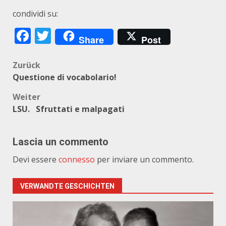
condividi su:
Facebook
Twitter
Share
Post
Beitragsnavigation
Zurück
Questione di vocabolario!
Weiter
LSU. Sfruttati e malpagati
Lascia un commento
Devi essere
connesso
per inviare un commento.
VERWANDTE GESCHICHTEN