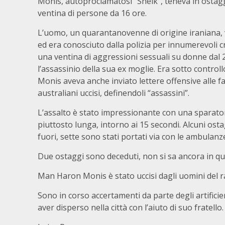
Monis, autoproclamatosi “Sheik”, teneva in osta
ventina di persone da 16 ore.
L’uomo, un quarantanovenne di origine iraniana, 
ed era conosciuto dalla polizia per innumerevoli cri
una ventina di aggressioni sessuali su donne dal 
l’assassinio della sua ex moglie. Era sotto controll
Monis aveva anche inviato lettere offensive alle fa
australiani uccisi, definendoli “assassini”.
L’assalto è stato impressionante con una sparato
piuttosto lunga, intorno ai 15 secondi. Alcuni ost
fuori, sette sono stati portati via con le ambulanze
Due ostaggi sono deceduti, non si sa ancora in qua
Man Haron Monis è stato uccisi dagli uomini del r
Sono in corso accertamenti da parte degli artifici
aver disperso nella città con l’aiuto di suo fratello.