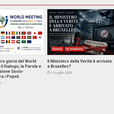
Estero
In evidenza
tre giorni del World
Il Ministero della Verità è arrivato
il Dialogo, la Parola e
a Bruxelles?
zione Socio-
10 Luglio 2026
ra i Popoli
6