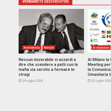
VERWANDTE GESCHICHTEN
In evidenza
Notizie
In evidenza
Nessun miserabile si azzardi a
Al Milano la 
dire che scendere a patti con la
Meeting per 
mafia sia servito a fermare le
la Comunica
stragi
Umanitaria t
29 Luglio 2026
22 Luglio 202