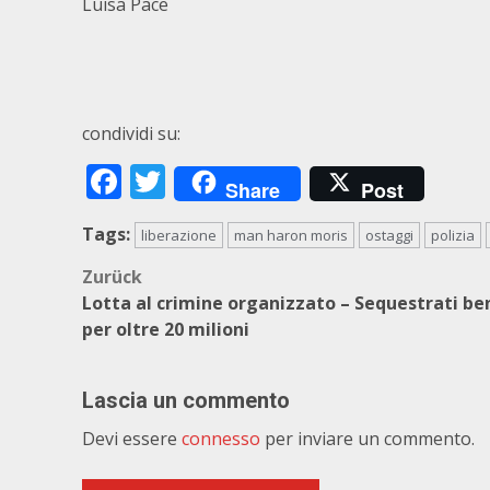
Luisa Pace
condividi su:
Facebook
Twitter
Share
Post
Tags:
liberazione
man haron moris
ostaggi
polizia
Beitragsnavigation
Zurück
Lotta al crimine organizzato – Sequestrati be
per oltre 20 milioni
Lascia un commento
Devi essere
connesso
per inviare un commento.