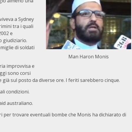
ggio almeno una
viveva a Sydney
mini tra i quali
2002 e
o giudiziario.
miglie di soldati
Man Haron Monis
ria improvvisa e
aggi sono corsi
 già sul posto da diverse ore. I feriti sarebbero cinque.
li condizioni.
aid australiano.
eri per trovare eventuali bombe che Monis ha dichiarato di