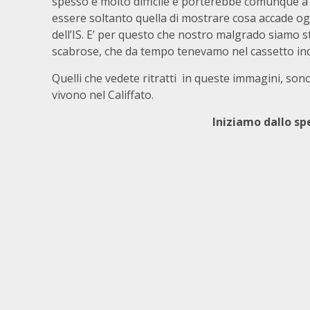
spesso è molto difficile e porterebbe comunque a p
essere soltanto quella di mostrare cosa accade oggo
dell’IS. E’ per questo che nostro malgrado siamo st
scabrose, che da tempo tenevamo nel cassetto ind
Quelli che vedete ritratti in queste immagini, so
vivono nel Califfato.
Iniziamo dallo sp