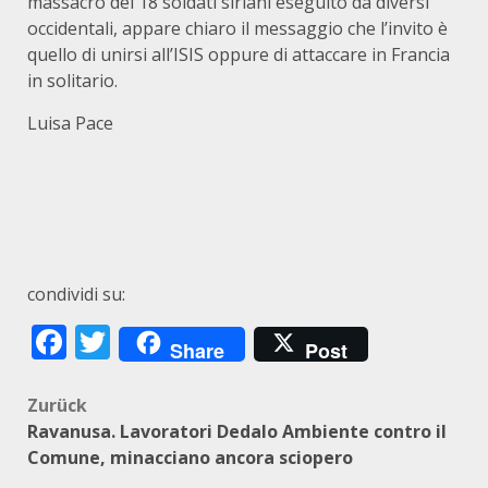
massacro dei 18 soldati siriani eseguito da diversi
occidentali, appare chiaro il messaggio che l’invito è
quello di unirsi all’ISIS oppure di attaccare in Francia
in solitario.
Luisa Pace
condividi su:
Facebook
Twitter
Share
Post
Beitragsnavigation
Zurück
Ravanusa. Lavoratori Dedalo Ambiente contro il
Comune, minacciano ancora sciopero