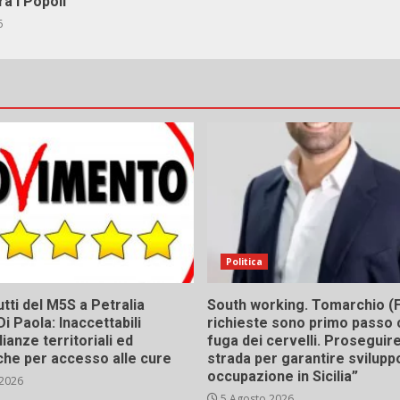
ra i Popoli
6
Politica
tti del M5S a Petralia
South working. Tomarchio (F
Di Paola: Inaccettabili
richieste sono primo passo 
ianze territoriali ed
fuga dei cervelli. Proseguir
he per accesso alle cure
strada per garantire svilupp
occupazione in Sicilia”
 2026
5 Agosto 2026