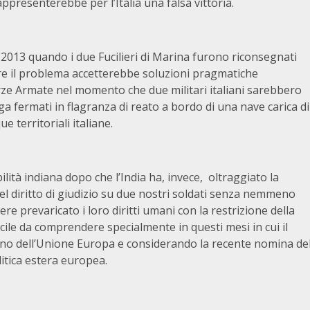
presenterebbe per l’Italia una falsa vittoria.
 2013 quando i due Fucilieri di Marina furono riconsegnati
ere il problema accetterebbe soluzioni pragmatiche
rze Armate nel momento che due militari italiani sarebbero
oga fermati in flagranza di reato a bordo di una nave carica di
e territoriali italiane.
lità indiana dopo che l’India ha, invece, oltraggiato la
l diritto di giudizio su due nostri soldati senza nemmeno
e prevaricato i loro diritti umani con la restrizione della
icile da comprendere specialmente in questi mesi in cui il
urno dell’Unione Europa e considerando la recente nomina de
litica estera europea.