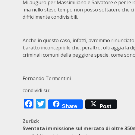
Mi auguro per Massimiliano e Salvatore e per le l
ma nello steso tempo non posso sottacere che ci t
difficilmente condivisibili.
Anche in questo caso, infatti, avremmo rinunciato 
baratto inconcepibile che, peraltro, oltraggia la dig
criminali comuni della peggiore specie, come sono i
Fernando Termentini
condividi su:
Facebook
Twitter
Share
Post
Beitragsnavigation
Zurück
Sventata immissione sul mercato di oltre 350