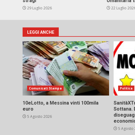
stragi
Umanitaria t
29 Luglio 2026
22 Luglio 202
LEGGI ANCHE
Comunicati Stampa
Politica
10eLotto, a Messina vinti 100mila
SanitàXTu
euro
Sottana. 
diseguagl
5 Agosto 2026
economic
5 Agosto