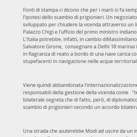
Fonti di stampa ci dicono che per i marò si fa sem
l’ipotesi dello scambio di prigionieri. Un negoziat
sviluppato per chiudere la vicenda attraverso un li
Palazzo Chigi e l’ufficio del primo ministro india
L’Italia potrebbe, infatti, in cambio diMassimilian
Salvatore Girone, consegnare a Delhi 18 marinai i
in flagranza di reato a bordo di una nave carica co
stupefacenti in navigazione nelle acque territoriali
Viene quindi abbandonata l’internazionalizzazione
responsabili della gestione della vicenda come “
bilaterale segreta che di fatto, però, di diplomati
scambio di prigionieri secondo un accordo bilateral
Una strada che aiuterebbe Modi ad uscire da un i