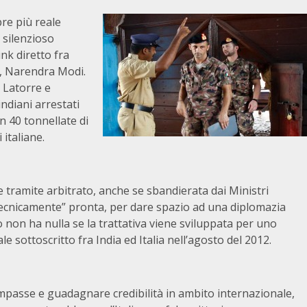
pre più reale
o silenzioso
nk diretto fra
no, Narendra Modi.
o Latorre e
ndiani arrestati
n 40 tonnellate di
 italiane.
 tramite arbitrato, anche se sbandierata dai Ministri
tecnicamente” pronta, per dare spazio ad una diplomazia
co non ha nulla se la trattativa viene sviluppata per uno
e sottoscritto fra India ed Italia nell’agosto del 2012.
mpasse e guadagnare credibilità in ambito internazionale,