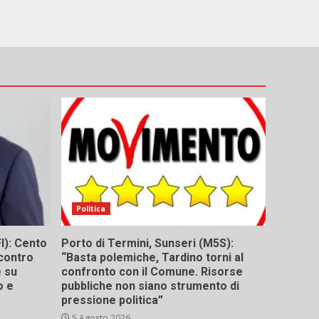
Politica
I): Cento
Porto di Termini, Sunseri (M5S):
contro
“Basta polemiche, Tardino torni al
e su
confronto con il Comune. Risorse
o e
pubbliche non siano strumento di
pressione politica”
5 Agosto 2026