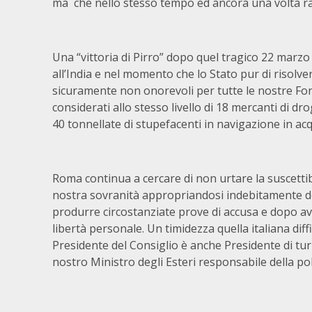
ma che nello stesso tempo ed ancora una volta rap
Una “vittoria di Pirro” dopo quel tragico 22 marzo
all’India e nel momento che lo Stato pur di risolv
sicuramente non onorevoli per tutte le nostre Fo
considerati allo stesso livello di 18 mercanti di dr
40 tonnellate di stupefacenti in navigazione in acqu
Roma continua a cercare di non urtare la suscettibi
nostra sovranità appropriandosi indebitamente de
produrre circostanziate prove di accusa e dopo aver
libertà personale. Un timidezza quella italiana diff
Presidente del Consiglio è anche Presidente di t
nostro Ministro degli Esteri responsabile della po