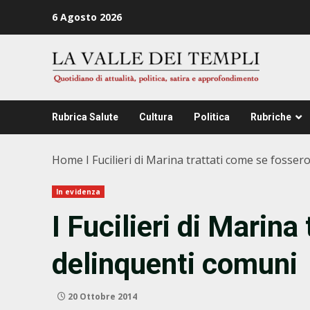
Zum
6 Agosto 2026
Inhalt
springen
Rubrica Salute
Cultura
Politica
Rubriche
Home
I Fucilieri di Marina trattati come se fosse
In evidenza
I Fucilieri di Marina
delinquenti comuni
20 Ottobre 2014