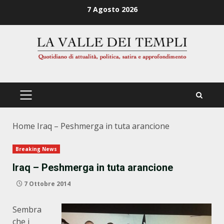
Zum
7 Agosto 2026
Inhalt
springen
PRIMÄRES
MENÜ
Home
Iraq – Peshmerga in tuta arancione
Breaking News
Iraq – Peshmerga in tuta arancione
7 Ottobre 2014
Sembra
che i