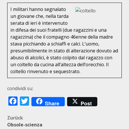
I militari hanno segnalato
un giovane che, nella tarda
serata di ieri è intervenuto
in difesa dei suoi fratelli (due ragazzini e una
ragazzina) che il compagno 46enne della madre
stava picchiando a schiaffi e calci. L’uomo,
presumibilmente in stato di alterazione dovuto ad
abuso di alcolici, è stato colpito dal ragazzo con
un coltello da cucina all’altezza dell’orecchio. Il
coltello rinvenuto e sequestrato.
condividi su:
Facebook
Twitter
Share
Post
Beitragsnavigation
Zurück
Obsole-scienza