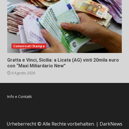
Comunicati Stampa
Gratta e Vinci, Sicilia: a Licata (AG) vinti 20mila euro
con “Maxi Miliardario New”
6 Agosto 2026
Info e Contatti
Urheberrecht © Alle Rechte vorbehalten.
|
DarkNews