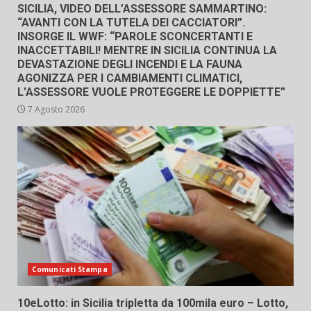
SICILIA, VIDEO DELL’ASSESSORE SAMMARTINO:
“AVANTI CON LA TUTELA DEI CACCIATORI”.
INSORGE IL WWF: “PAROLE SCONCERTANTI E
INACCETTABILI! MENTRE IN SICILIA CONTINUA LA
DEVASTAZIONE DEGLI INCENDI E LA FAUNA
AGONIZZA PER I CAMBIAMENTI CLIMATICI,
L’ASSESSORE VUOLE PROTEGGERE LE DOPPIETTE”
7 Agosto 2026
Comunicati Stampa
10eLotto: in Sicilia tripletta da 100mila euro – Lotto,