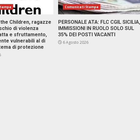
Stampa
Comunicati Stampa
 the Children, ragazze
PERSONALE ATA: FLC CGIL SICILIA
ischio di violenza
IMMISSIONI IN RUOLO SOLO SUL
atta e sfruttamento,
35% DEI POSTI VACANTI
nte vulnerabili al di
6 Agosto 2026
stema di protezione
6