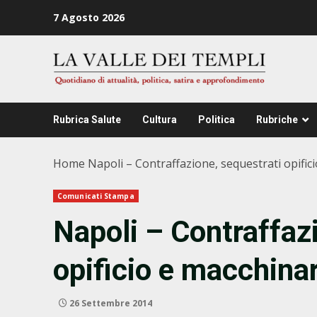
Zum
7 Agosto 2026
Inhalt
springen
Rubrica Salute
Cultura
Politica
Rubriche
Home
Napoli – Contraffazione, sequestrati opific
Comunicati Stampa
Napoli – Contraffaz
opificio e macchinar
26 Settembre 2014