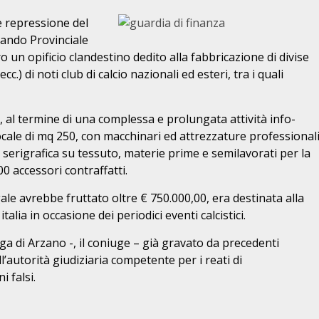
e repressione del
mando Provinciale
un opificio clandestino dedito alla fabbricazione di divise
cc.) di noti club di calcio nazionali ed esteri, tra i quali
a, al termine di una complessa e prolungata attività info-
cale di mq 250, con macchinari ed attrezzature professional
 serigrafica su tessuto, materie prime e semilavorati per la
0 accessori contraffatti.
le avrebbe fruttato oltre € 750.000,00, era destinata alla
talia in occasione dei periodici eventi calcistici.
nga di Arzano -, il coniuge – già gravato da precedenti
ll’autorità giudiziaria competente per i reati di
 falsi.