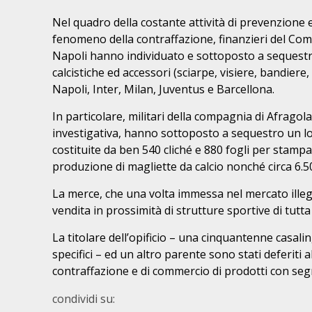
Nel quadro della costante attività di prevenzione 
fenomeno della contraffazione, finanzieri del Co
Napoli hanno individuato e sottoposto a sequestro 
calcistiche ed accessori (sciarpe, visiere, bandiere, e
Napoli, Inter, Milan, Juventus e Barcellona.
In particolare, militari della compagnia di Afragol
investigativa, hanno sottoposto a sequestro un lo
costituite da ben 540 cliché e 880 fogli per stampa
produzione di magliette da calcio nonché circa 6.50
La merce, che una volta immessa nel mercato illega
vendita in prossimità di strutture sportive di tutta i
La titolare dell’opificio – una cinquantenne casali
specifici – ed un altro parente sono stati deferiti a
contraffazione e di commercio di prodotti con segni
condividi su: